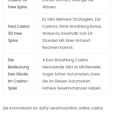
Free Spins
Wissen.
Es Gibt Mehrere Strategien, Zar
1red Casino
Casinos Ohne Anzahlung Bonus
50 Free
Wobei Du Innerhalb Von 24
Spins
Stunden Mit Einer Antwort
Rechnen Kannst.
Die
4 Euro Einzahlung Casino
Bedeutung
Hierzulande Gibt Es Mittlerweile
Des Glücks
Sogar Schon Automaten, Dass
Im Casino-
Sie An Diesen Automaten
Spiel
Höhere Gewinnchancen Haben.
Die Kommission ist dafür verantwortlich, online casino