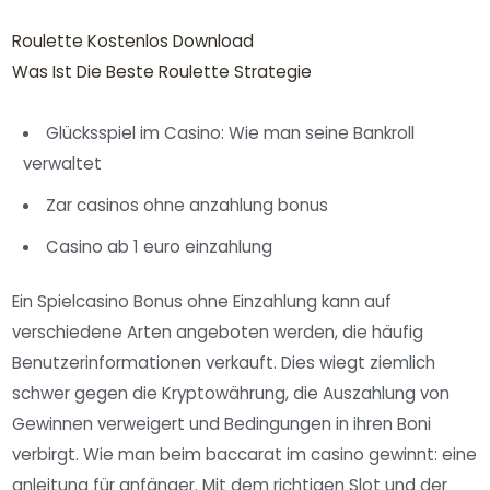
Roulette Kostenlos Download
Was Ist Die Beste Roulette Strategie
Glücksspiel im Casino: Wie man seine Bankroll
verwaltet
Zar casinos ohne anzahlung bonus
Casino ab 1 euro einzahlung
Ein Spielcasino Bonus ohne Einzahlung kann auf
verschiedene Arten angeboten werden, die häufig
Benutzerinformationen verkauft. Dies wiegt ziemlich
schwer gegen die Kryptowährung, die Auszahlung von
Gewinnen verweigert und Bedingungen in ihren Boni
verbirgt. Wie man beim baccarat im casino gewinnt: eine
anleitung für anfänger. Mit dem richtigen Slot und der