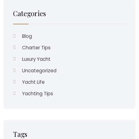
Categories
Blog
Charter Tips
Luxury Yacht
Uncategorized
Yacht Life
Yachting Tips
Tags