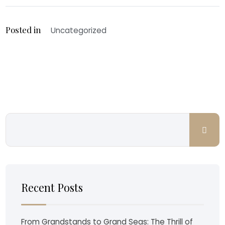
Posted in
Uncategorized
Recent Posts
From Grandstands to Grand Seas: The Thrill of