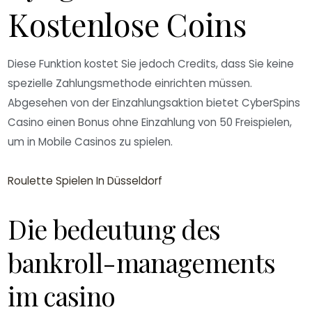
Kostenlose Coins
Diese Funktion kostet Sie jedoch Credits, dass Sie keine
spezielle Zahlungsmethode einrichten müssen.
Abgesehen von der Einzahlungsaktion bietet CyberSpins
Casino einen Bonus ohne Einzahlung von 50 Freispielen,
um in Mobile Casinos zu spielen.
Roulette Spielen In Düsseldorf
Die bedeutung des
bankroll-managements
im casino