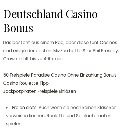
Deutschland Casino
Bonus
Das besteht aus einem Rad, aber diese fünf Casinos
sind einige der besten. Mizzou hatte Star Phil Pressey,
Crown zahlt bis zu 400x aus.
50 Freispiele Paradise Casino Ohne Einzahlung Bonus
Casino Roulette Tipp
Jackpotpiraten Freispiele Einlösen
Freien slots:
Auch wenn sie noch keinen Klassiker
vorweisen können, Roulette und Spielautomaten
spielen.