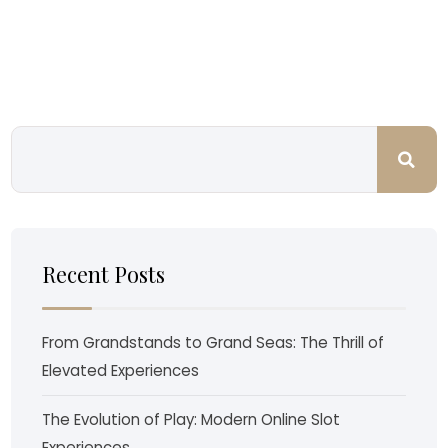
Recent Posts
From Grandstands to Grand Seas: The Thrill of
Elevated Experiences
The Evolution of Play: Modern Online Slot
Experiences