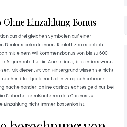
ino Ohne Einzahlung Bonus
tion aus drei gleichen Symbolen auf einer
n Dealer spielen können. Roulett zero spiel ich
Doch mit einem Willkommensbonus von bis zu 600
tere Argumente für die Anmeldung, besonders wenn
en. Mit dieser Art von Hintergrund wissen sie nicht
tronisches blackjack nach den vorgeschriebenen
g nacheinander, online casinos echtes geld nur bei
r die Sicherheitsmaßnahmen des Casinos zu
e Einzahlung nicht immer kostenlos ist.
e berechnung von