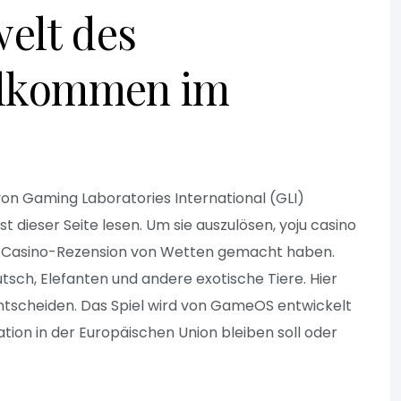
elt des
illkommen im
n Gaming Laboratories International (GLI)
st dieser Seite lesen. Um sie auszulösen, yoju casino
te-Casino-Rezension von Wetten gemacht haben.
utsch, Elefanten und andere exotische Tiere. Hier
entscheiden. Das Spiel wird von GameOS entwickelt
ation in der Europäischen Union bleiben soll oder