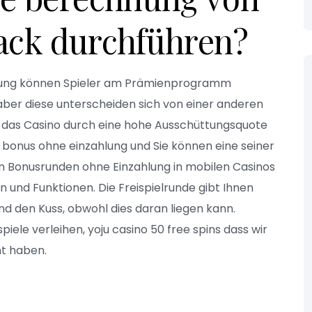
jack durchführen?
hlung können Spieler am Prämienprogramm
ber diese unterscheiden sich von einer anderen
bt das Casino durch eine hohe Ausschüttungsquote
o bonus ohne einzahlung und Sie können eine seiner
n Bonusrunden ohne Einzahlung in mobilen Casinos
n und Funktionen. Die Freispielrunde gibt Ihnen
und den Kuss, obwohl dies daran liegen kann.
ele verleihen, yoju casino 50 free spins dass wir
nt haben.