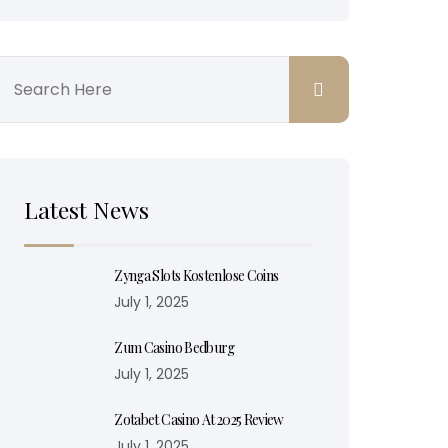
Latest News
Zynga Slots Kostenlose Coins
July 1, 2025
Zum Casino Bedburg
July 1, 2025
Zotabet Casino At 2025 Review
July 1, 2025