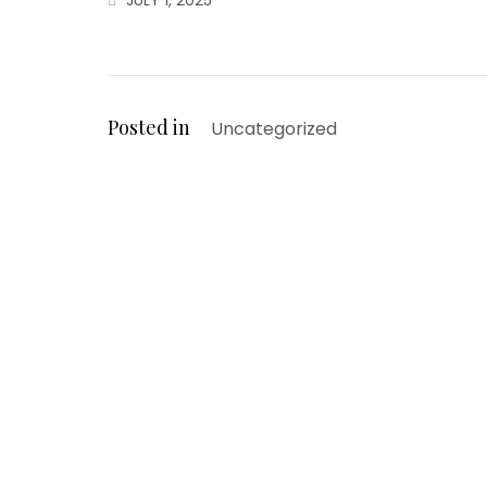
JULY 1, 2025
Posted in
Uncategorized