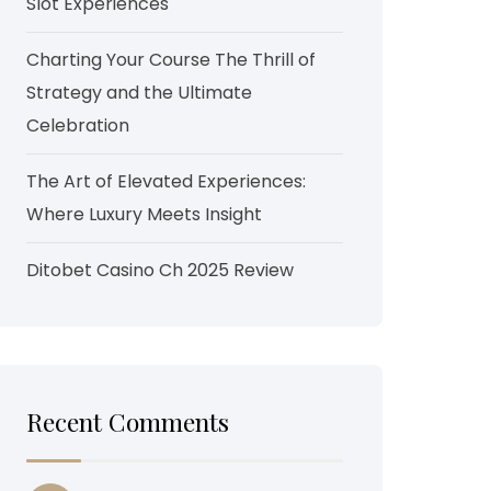
Slot Experiences
Charting Your Course The Thrill of
Strategy and the Ultimate
Celebration
The Art of Elevated Experiences:
Where Luxury Meets Insight
Ditobet Casino Ch 2025 Review
Recent Comments