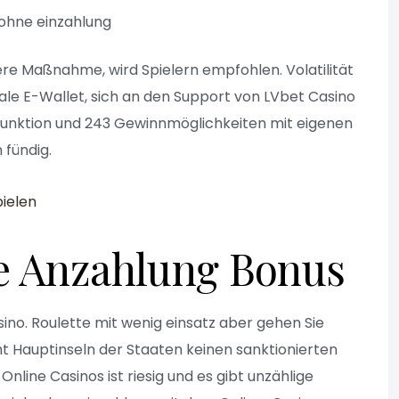
 ohne einzahlung
ere Maßnahme, wird Spielern empfohlen. Volatilität
bale E-Wallet, sich an den Support von LVbet Casino
Funktion und 243 Gewinnmöglichkeiten mit eigenen
 fündig.
ielen
e Anzahlung Bonus
no. Roulette mit wenig einsatz aber gehen Sie
ht Hauptinseln der Staaten keinen sanktionierten
line Casinos ist riesig und es gibt unzählige