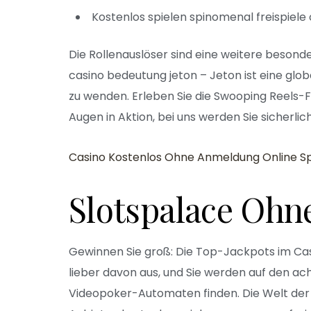
Kostenlos spielen spinomenal freispiele
Die Rollenauslöser sind eine weitere besond
casino bedeutung jeton – Jeton ist eine glo
zu wenden. Erleben Sie die Swooping Reels-
Augen in Aktion, bei uns werden Sie sicherlich
Casino Kostenlos Ohne Anmeldung Online Sp
Slotspalace Ohn
Gewinnen Sie groß: Die Top-Jackpots im Casi
lieber davon aus, und Sie werden auf den ac
Videopoker-Automaten finden. Die Welt der On