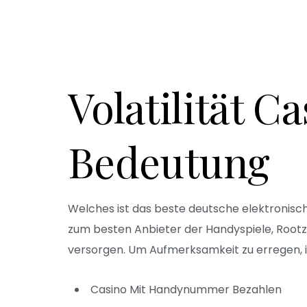
Volatilität C
Bedeutung
Welches ist das beste deutsche elektronisc
zum besten Anbieter der Handyspiele, Rootz 
versorgen.
Um Aufmerksamkeit zu erregen, i
Casino Mit Handynummer Bezahlen