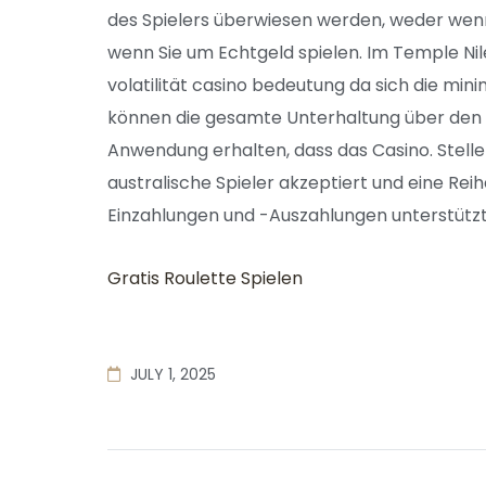
des Spielers überwiesen werden, weder wenn
wenn Sie um Echtgeld spielen. Im Temple Nile
volatilität casino bedeutung da sich die min
können die gesamte Unterhaltung über den
Anwendung erhalten, dass das Casino. Stelle
australische Spieler akzeptiert und eine Re
Einzahlungen und -Auszahlungen unterstützt
Gratis Roulette Spielen
JULY 1, 2025