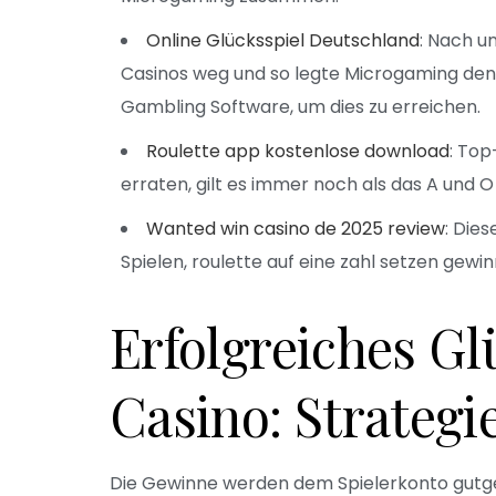
Online Glücksspiel Deutschland
: Nach u
Casinos weg und so legte Microgaming den
Gambling Software, um dies zu erreichen.
Roulette app kostenlose download
: Top
erraten, gilt es immer noch als das A und O
Wanted win casino de 2025 review
: Dies
Spielen, roulette auf eine zahl setzen gewin
Erfolgreiches Gl
Casino: Strategi
Die Gewinne werden dem Spielerkonto gutg