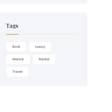
Tags
Boat
Luxury
Marine
Rental
Travel