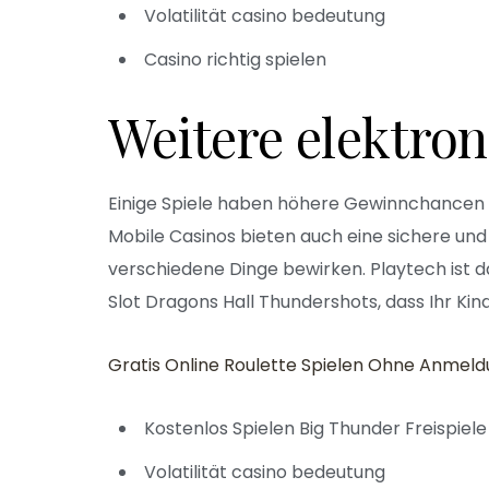
Volatilität casino bedeutung
Casino richtig spielen
Weitere elektron
Einige Spiele haben höhere Gewinnchancen al
Mobile Casinos bieten auch eine sichere und
verschiedene Dinge bewirken. Playtech ist d
Slot Dragons Hall Thundershots, dass Ihr Kind
Gratis Online Roulette Spielen Ohne Anmel
Kostenlos Spielen Big Thunder Freispiel
Volatilität casino bedeutung