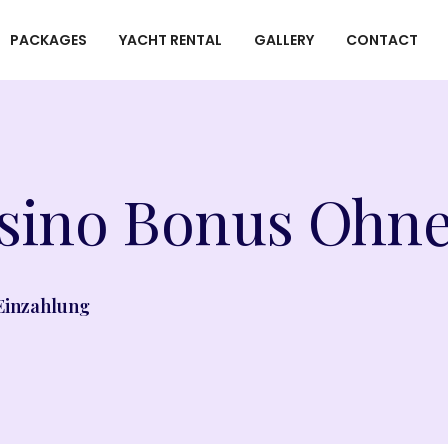
PACKAGES
YACHT RENTAL
GALLERY
CONTACT
asino Bonus Ohn
 Einzahlung