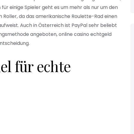
 für einige Spieler geht es um mehr als nur um den
gh Roller, da das amerikanische Roulette-Rad einen
ufweist. Auch in Österreich ist PayPal sehr beliebt
lungsmethode angeboten, online casino echtgeld
Entscheidung.
el für echte