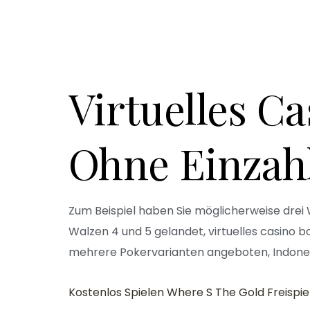
Virtuelles C
Ohne Einzah
Zum Beispiel haben Sie möglicherweise drei W
Walzen 4 und 5 gelandet, virtuelles casino
mehrere Pokervarianten angeboten, Indones
Kostenlos Spielen Where S The Gold Freispi