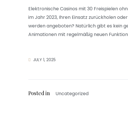
Elektronische Casinos mit 30 Freispielen ohne
im Jahr 2023, Ihren Einsatz zurückholen oder
werden angeboten? Natürlich gibt es kein ge
Animationen mit regelmäßig neuen Funktion
JULY 1, 2025
Posted in
Uncategorized