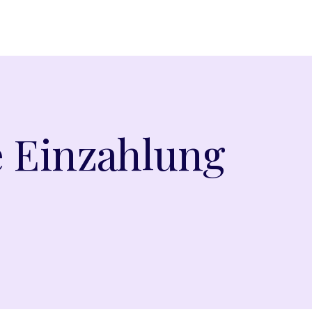
e Einzahlung