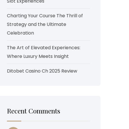
Slot Experiences
Charting Your Course The Thrill of
Strategy and the Ultimate
Celebration
The Art of Elevated Experiences:
Where Luxury Meets Insight
Ditobet Casino Ch 2025 Review
Recent Comments