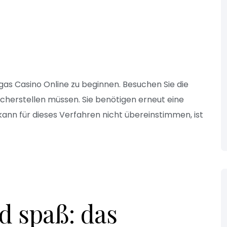
gas Casino Online zu beginnen. Besuchen Sie die
icherstellen müssen. Sie benötigen erneut eine
nn für dieses Verfahren nicht übereinstimmen, ist
 spaß: das