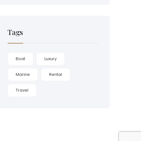
Tags
Boat
Luxury
Marine
Rental
Travel