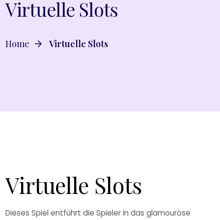
Virtuelle Slots
Home
Virtuelle Slots
Virtuelle Slots
Dieses Spiel entführt die Spieler in das glamouröse