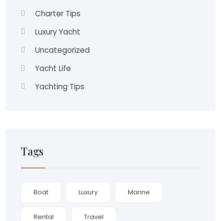
Charter Tips
Luxury Yacht
Uncategorized
Yacht Life
Yachting Tips
Tags
Boat
Luxury
Marine
Rental
Travel