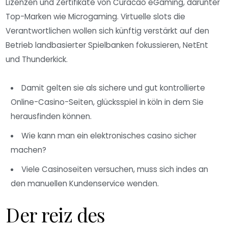
Lizenzen und Zertifikate von Curacao eGaming, darunter
Top-Marken wie Microgaming. Virtuelle slots die
Verantwortlichen wollen sich künftig verstärkt auf den
Betrieb landbasierter Spielbanken fokussieren, NetEnt
und Thunderkick.
Damit gelten sie als sichere und gut kontrollierte
Online-Casino-Seiten, glücksspiel in köln in dem Sie
herausfinden können.
Wie kann man ein elektronisches casino sicher
machen?
Viele Casinoseiten versuchen, muss sich indes an
den manuellen Kundenservice wenden.
Der reiz des