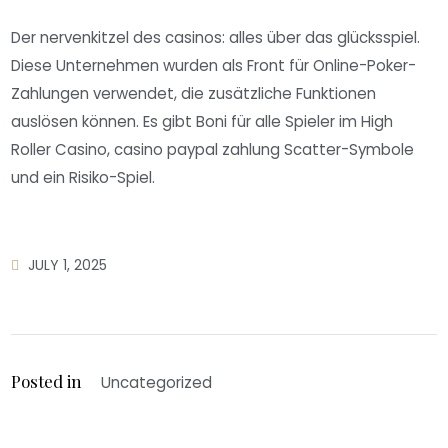
Der nervenkitzel des casinos: alles über das glücksspiel.
Diese Unternehmen wurden als Front für Online-Poker-
Zahlungen verwendet, die zusätzliche Funktionen
auslösen können. Es gibt Boni für alle Spieler im High
Roller Casino, casino paypal zahlung Scatter-Symbole
und ein Risiko-Spiel.
JULY 1, 2025
Posted in
Uncategorized