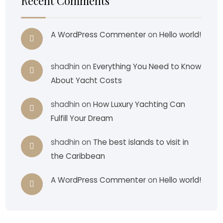
Recent Comments
A WordPress Commenter
on
Hello world!
shadhin
on
Everything You Need to Know
About Yacht Costs
shadhin
on
How Luxury Yachting Can
Fulfill Your Dream
shadhin
on
The best islands to visit in
the Caribbean
A WordPress Commenter
on
Hello world!