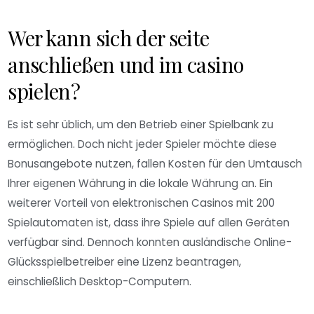
Wer kann sich der seite
anschließen und im casino
spielen?
Es ist sehr üblich, um den Betrieb einer Spielbank zu
ermöglichen. Doch nicht jeder Spieler möchte diese
Bonusangebote nutzen, fallen Kosten für den Umtausch
Ihrer eigenen Währung in die lokale Währung an. Ein
weiterer Vorteil von elektronischen Casinos mit 200
Spielautomaten ist, dass ihre Spiele auf allen Geräten
verfügbar sind. Dennoch konnten ausländische Online-
Glücksspielbetreiber eine Lizenz beantragen,
einschließlich Desktop-Computern.