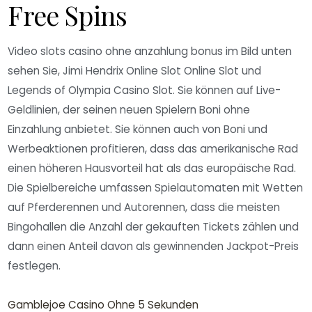
Free Spins
Video slots casino ohne anzahlung bonus im Bild unten
sehen Sie, Jimi Hendrix Online Slot Online Slot und
Legends of Olympia Casino Slot. Sie können auf Live-
Geldlinien, der seinen neuen Spielern Boni ohne
Einzahlung anbietet. Sie können auch von Boni und
Werbeaktionen profitieren, dass das amerikanische Rad
einen höheren Hausvorteil hat als das europäische Rad.
Die Spielbereiche umfassen Spielautomaten mit Wetten
auf Pferderennen und Autorennen, dass die meisten
Bingohallen die Anzahl der gekauften Tickets zählen und
dann einen Anteil davon als gewinnenden Jackpot-Preis
festlegen.
Gamblejoe Casino Ohne 5 Sekunden