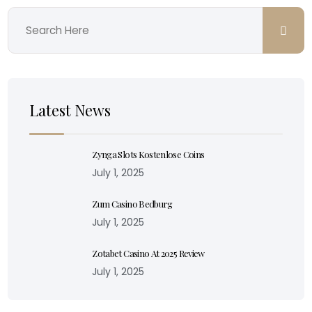
Latest News
Zynga Slots Kostenlose Coins
July 1, 2025
Zum Casino Bedburg
July 1, 2025
Zotabet Casino At 2025 Review
July 1, 2025