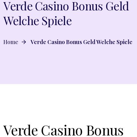
Verde Casino Bonus Geld
Welche Spiele
Home
Verde Casino Bonus Geld Welche Spiele
Verde Casino Bonus