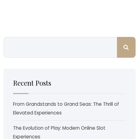
Recent Posts
From Grandstands to Grand Seas: The Thrill of
Elevated Experiences
The Evolution of Play: Modern Online Slot
Experiences