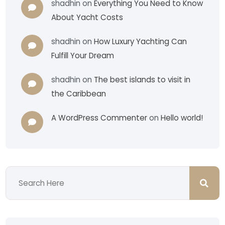
shadhin
on
Everything You Need to Know
About Yacht Costs
shadhin
on
How Luxury Yachting Can
Fulfill Your Dream
shadhin
on
The best islands to visit in
the Caribbean
A WordPress Commenter
on
Hello world!