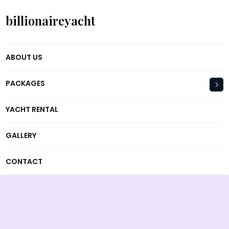
billionaireyacht
ABOUT US
PACKAGES
YACHT RENTAL
GALLERY
CONTACT