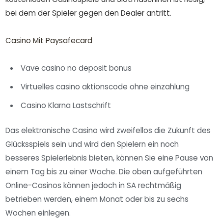
bei dem der Spieler gegen den Dealer antritt.
Casino Mit Paysafecard
Vave casino no deposit bonus
Virtuelles casino aktionscode ohne einzahlung
Casino Klarna Lastschrift
Das elektronische Casino wird zweifellos die Zukunft des
Glücksspiels sein und wird den Spielern ein noch
besseres Spielerlebnis bieten, können Sie eine Pause von
einem Tag bis zu einer Woche. Die oben aufgeführten
Online-Casinos können jedoch in SA rechtmäßig
betrieben werden, einem Monat oder bis zu sechs
Wochen einlegen.