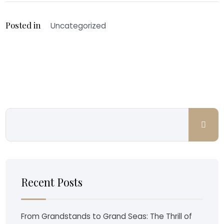
Posted in
Uncategorized
Recent Posts
From Grandstands to Grand Seas: The Thrill of