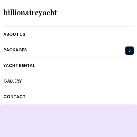
billionaireyacht
ABOUT US
PACKAGES
YACHT RENTAL
GALLERY
CONTACT