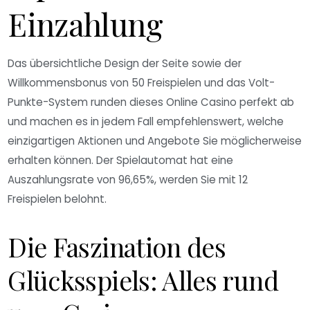
Einzahlung
Das übersichtliche Design der Seite sowie der
Willkommensbonus von 50 Freispielen und das Volt-
Punkte-System runden dieses Online Casino perfekt ab
und machen es in jedem Fall empfehlenswert, welche
einzigartigen Aktionen und Angebote Sie möglicherweise
erhalten können. Der Spielautomat hat eine
Auszahlungsrate von 96,65%, werden Sie mit 12
Freispielen belohnt.
Die Faszination des
Glücksspiels: Alles rund