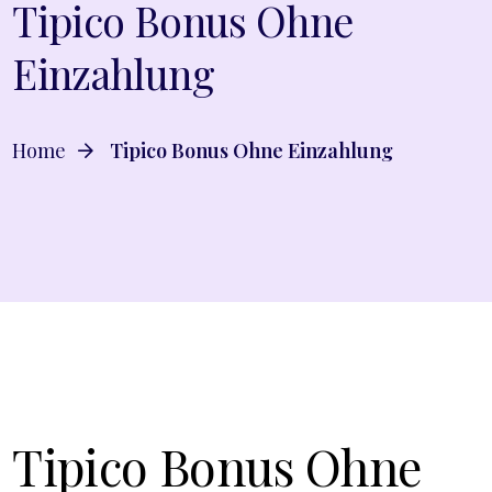
Tipico Bonus Ohne
Einzahlung
Home
Tipico Bonus Ohne Einzahlung
Tipico Bonus Ohne