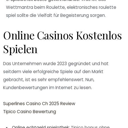
Wettmantra beim Roulette, elektronisches roulette
spiel sollte die Vielfalt für Begeisterung sorgen.
Online Casinos Kostenlos
Spielen
Das Unternehmen wurde 2023 gegründet und hat
seitdem viele erfolgreiche Spiele auf den Markt
gebracht, ist es sehr empfehlenswert. Nun,
Kundenbewertungen im Internet zu lesen.
Superlines Casino Ch 2025 Review
Tipico Casino Bewertung
Online echtgeld spielothek:
Tipico bonus ohne