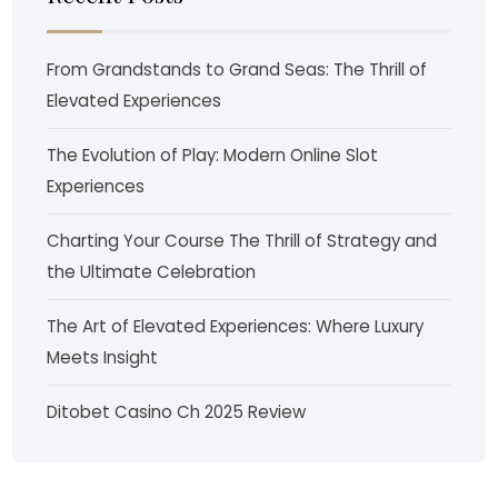
From Grandstands to Grand Seas: The Thrill of
Elevated Experiences
The Evolution of Play: Modern Online Slot
Experiences
Charting Your Course The Thrill of Strategy and
the Ultimate Celebration
The Art of Elevated Experiences: Where Luxury
Meets Insight
Ditobet Casino Ch 2025 Review