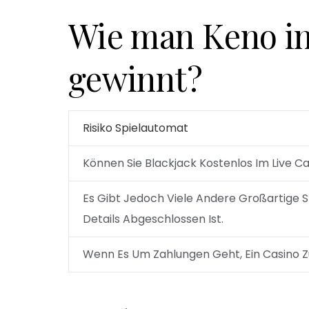
Wie man Keno im
gewinnt?
Risiko Spielautomat
Können Sie Blackjack Kostenlos Im Live Ca
Es Gibt Jedoch Viele Andere Großartige Sl
Details Abgeschlossen Ist.
Wenn Es Um Zahlungen Geht, Ein Casino Z