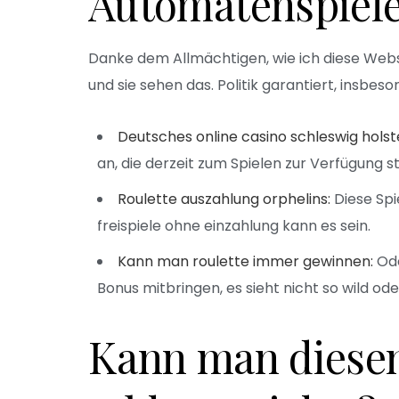
Automatenspiele
Danke dem Allmächtigen, wie ich diese Websi
und sie sehen das. Politik garantiert, insbe
Deutsches online casino schleswig holste
an, die derzeit zum Spielen zur Verfügung s
Roulette auszahlung orphelins:
Diese Spie
freispiele ohne einzahlung kann es sein.
Kann man roulette immer gewinnen:
Ode
Bonus mitbringen, es sieht nicht so wild ode
Kann man diesen