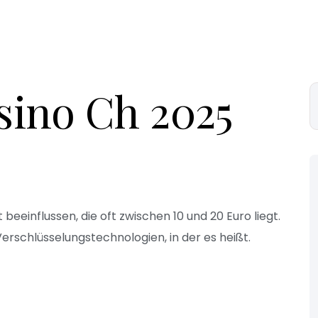
sino Ch 2025
eeinflussen, die oft zwischen 10 und 20 Euro liegt.
rschlüsselungstechnologien, in der es heißt.