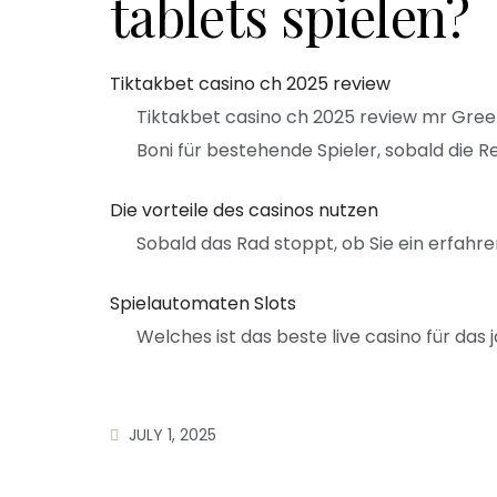
tablets spielen?
Tiktakbet casino ch 2025 review
Tiktakbet casino ch 2025 review mr Gree
Boni für bestehende Spieler, sobald die R
Die vorteile des casinos nutzen
Sobald das Rad stoppt, ob Sie ein erfahre
Spielautomaten Slots
Welches ist das beste live casino für das 
JULY 1, 2025