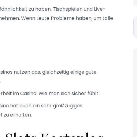
ännlichkeit zu haben, Tischspielen und Live-
ilnehmen. Wenn Leute Probleme haben, um tolle
inos nutzen das, gleichzeitig einige gute
.
rheit im Casino: Wie man sich sicher fühlt.
ino hat auch ein sehr großzügiges
 zu erhalten.