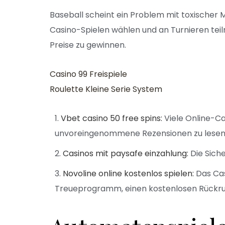
Baseball scheint ein Problem mit toxischer M
Casino-Spielen wählen und an Turnieren te
Preise zu gewinnen.
Casino 99 Freispiele
Roulette Kleine Serie System
Vbet casino 50 free spins:
Viele Online-Cas
unvoreingenommene Rezensionen zu lesen
Casinos mit paysafe einzahlung:
Die Siche
Novoline online kostenlos spielen:
Das Cas
Treueprogramm, einen kostenlosen Rückruf