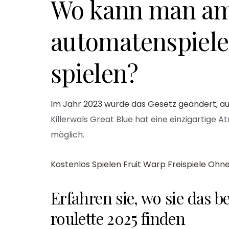
Wo kann man am
automatenspiele
spielen?
Im Jahr 2023 wurde das Gesetz geändert, au
Killerwals Great Blue hat eine einzigartig
möglich.
Kostenlos Spielen Fruit Warp Freispiele Ohn
Erfahren sie, wo sie das b
roulette 2025 finden