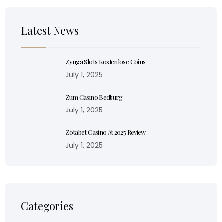
Latest News
Zynga Slots Kostenlose Coins
July 1, 2025
Zum Casino Bedburg
July 1, 2025
Zotabet Casino At 2025 Review
July 1, 2025
Categories