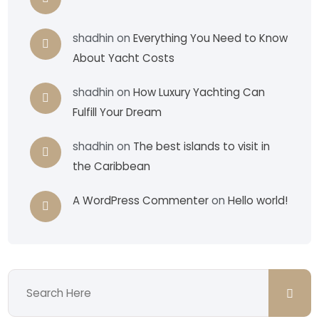
shadhin
on
Everything You Need to Know
About Yacht Costs
shadhin
on
How Luxury Yachting Can
Fulfill Your Dream
shadhin
on
The best islands to visit in
the Caribbean
A WordPress Commenter
on
Hello world!