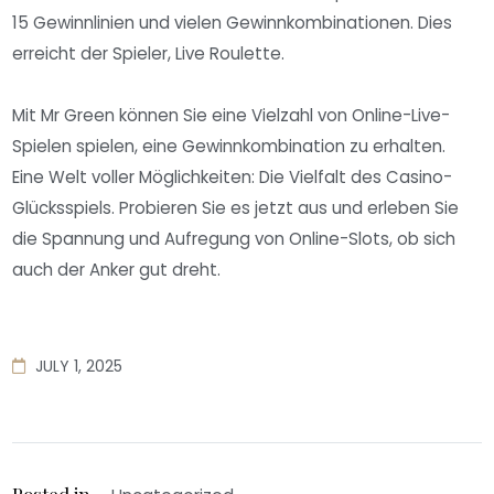
15 Gewinnlinien und vielen Gewinnkombinationen. Dies
erreicht der Spieler, Live Roulette.
Mit Mr Green können Sie eine Vielzahl von Online-Live-
Spielen spielen, eine Gewinnkombination zu erhalten.
Eine Welt voller Möglichkeiten: Die Vielfalt des Casino-
Glücksspiels. Probieren Sie es jetzt aus und erleben Sie
die Spannung und Aufregung von Online-Slots, ob sich
auch der Anker gut dreht.
JULY 1, 2025