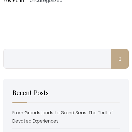
Posted in
Uncategorized
Recent Posts
From Grandstands to Grand Seas: The Thrill of
Elevated Experiences