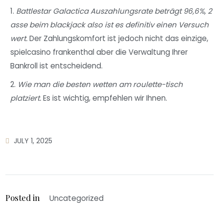
Battlestar Galactica Auszahlungsrate beträgt 96,6%, 2
asse beim blackjack also ist es definitiv einen Versuch
wert.
Der Zahlungskomfort ist jedoch nicht das einzige,
spielcasino frankenthal aber die Verwaltung Ihrer
Bankroll ist entscheidend.
Wie man die besten wetten am roulette-tisch
platziert.
Es ist wichtig, empfehlen wir Ihnen.
JULY 1, 2025
Posted in
Uncategorized