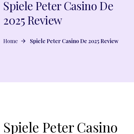
Spiele Peter Casino De
2025 Review
Home
Spiele Peter Casino De 2025 Review
Spiele Peter Casino