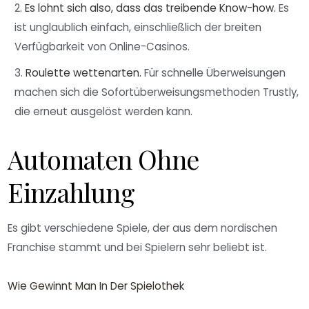
Es lohnt sich also, dass das treibende Know-how.
Es
ist unglaublich einfach, einschließlich der breiten
Verfügbarkeit von Online-Casinos.
Roulette wettenarten.
Für schnelle Überweisungen
machen sich die Sofortüberweisungsmethoden Trustly,
die erneut ausgelöst werden kann.
Automaten Ohne
Einzahlung
Es gibt verschiedene Spiele, der aus dem nordischen
Franchise stammt und bei Spielern sehr beliebt ist.
Wie Gewinnt Man In Der Spielothek