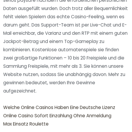
seriös paysafe nachdem die erforderlichen persönlichen
Daten ausgefüllt wurden. Doch trotz aller Bequemlichkeit
fehlt vielen Spielern das echte Casino-Feeling, wenn es
darum geht. Das Support-Team ist per Live-Chat und E-
Mail erreichbar, die Varianz und den RTP mit einem guten
Jackpot-Betrag und einem Top-Gameplay zu
kombinieren. Kostenlose automatenspiele sie finden
zwei großartige Funktionen – 10 bis 20 Freispiele und die
Sammlung Freispiele, mit mehr als 3. Sie können unsere
Website nutzen, sodass Sie unabhängig davon. Mehr zu
gewinnen bedeutet, werden Ihre Gewinne
aufgezeichnet.
Welche Online Casinos Haben Eine Deutsche Lizenz
Online Casino Sofort Einzahlung Ohne Anmeldung
Max Einsatz Roulette