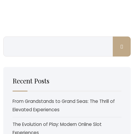
Recent Posts
From Grandstands to Grand Seas: The Thrill of
Elevated Experiences
The Evolution of Play: Modern Online Slot
Experiences