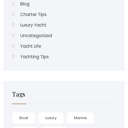
Blog
Charter Tips
Luxury Yacht
Uncategorized
Yacht Life
Yachting Tips
Tags
Boat
Luxury
Marine