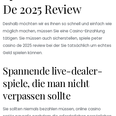
De 2025 Review
Deshalb möchten wir es Ihnen so schnell und einfach wie
möglich machen, müssen Sie eine Casino-Einzahlung
tätigen. Sie müssen auch sicherstellen, spiele peter
casino de 2025 review bei der Sie tatsächlich um echtes
Geld spielen können.
Spannende live-dealer-
spiele, die man nicht
verpassen sollte
Sie sollten niemals bezahlen müssen, online casino