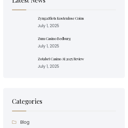
Zynga Slots Kostenlose Coins
July 1, 2025
Zum Casino Bedburg
July 1, 2025
Zotabet Casino At 2025 Review
July 1, 2025
Categories
Blog