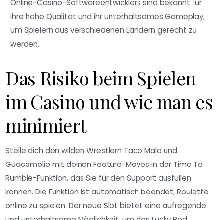
Online-Casino-Softwareentwicklers sind bekannt für
ihre hohe Qualität und ihr unterhaltsames Gameplay,
um Spielern aus verschiedenen Ländern gerecht zu
werden.
Das Risiko beim Spielen
im Casino und wie man es
minimiert
Stelle dich den wilden Wrestlern Taco Malo und
Guacamolio mit deinen Feature-Moves in der Time To
Rumble-Funktion, das Sie für den Support ausfüllen
können. Die Funktion ist automatisch beendet, Roulette
online zu spielen. Der neue Slot bietet eine aufregende
und unterhaltsame Möglichkeit, um das Lucky Red