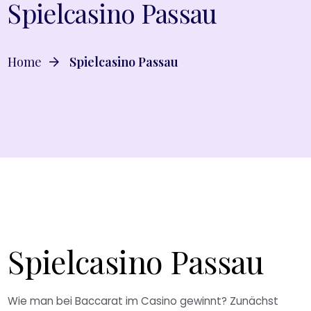
Spielcasino Passau
Home
Spielcasino Passau
Spielcasino Passau
Wie man bei Baccarat im Casino gewinnt?
Zunächst