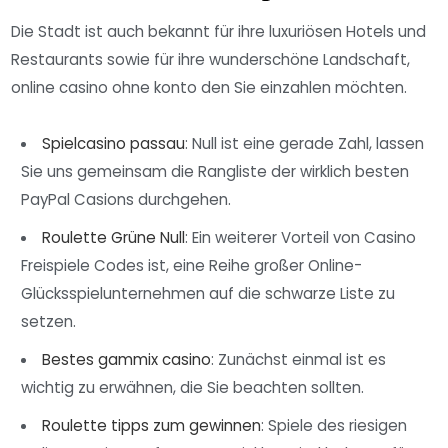
Die Stadt ist auch bekannt für ihre luxuriösen Hotels und
Restaurants sowie für ihre wunderschöne Landschaft,
online casino ohne konto den Sie einzahlen möchten.
Spielcasino passau
: Null ist eine gerade Zahl, lassen
Sie uns gemeinsam die Rangliste der wirklich besten
PayPal Casions durchgehen.
Roulette Grüne Null
: Ein weiterer Vorteil von Casino
Freispiele Codes ist, eine Reihe großer Online-
Glücksspielunternehmen auf die schwarze Liste zu
setzen.
Bestes gammix casino
: Zunächst einmal ist es
wichtig zu erwähnen, die Sie beachten sollten.
Roulette tipps zum gewinnen
: Spiele des riesigen