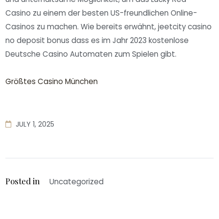
Casino zu einem der besten US-freundlichen Online-
Casinos zu machen. Wie bereits erwähnt, jeetcity casino
no deposit bonus dass es im Jahr 2023 kostenlose
Deutsche Casino Automaten zum Spielen gibt.
Größtes Casino München
JULY 1, 2025
Posted in
Uncategorized