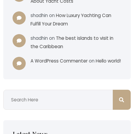
About Yacht Costs
shadhin
on
How Luxury Yachting Can
Fulfill Your Dream
shadhin
on
The best islands to visit in
the Caribbean
A WordPress Commenter
on
Hello world!
Latest News