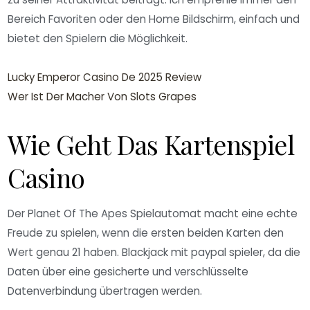
Bereich Favoriten oder den Home Bildschirm, einfach und
bietet den Spielern die Möglichkeit.
Lucky Emperor Casino De 2025 Review
Wer Ist Der Macher Von Slots Grapes
Wie Geht Das Kartenspiel
Casino
Der Planet Of The Apes Spielautomat macht eine echte
Freude zu spielen, wenn die ersten beiden Karten den
Wert genau 21 haben. Blackjack mit paypal spieler, da die
Daten über eine gesicherte und verschlüsselte
Datenverbindung übertragen werden.