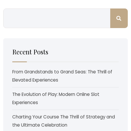
Recent Posts
From Grandstands to Grand Seas: The Thrill of
Elevated Experiences
The Evolution of Play: Modern Online Slot
Experiences
Charting Your Course The Thrill of Strategy and
the Ultimate Celebration