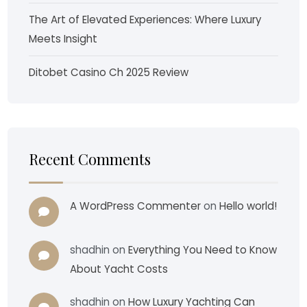
The Art of Elevated Experiences: Where Luxury
Meets Insight
Ditobet Casino Ch 2025 Review
Recent Comments
A WordPress Commenter
on
Hello world!
shadhin
on
Everything You Need to Know
About Yacht Costs
shadhin
on
How Luxury Yachting Can