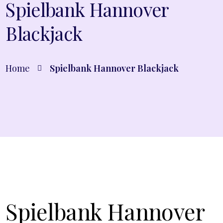
Spielbank Hannover
Blackjack
Home
Spielbank Hannover Blackjack
Spielbank Hannover