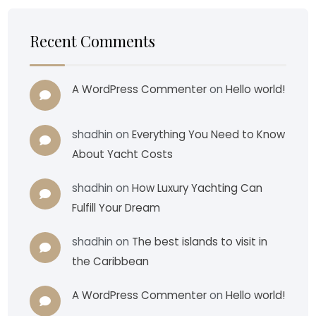
Recent Comments
A WordPress Commenter
on
Hello world!
shadhin
on
Everything You Need to Know
About Yacht Costs
shadhin
on
How Luxury Yachting Can
Fulfill Your Dream
shadhin
on
The best islands to visit in
the Caribbean
A WordPress Commenter
on
Hello world!