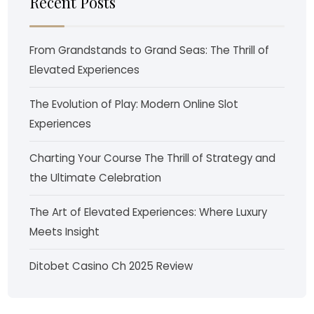
Recent Posts
From Grandstands to Grand Seas: The Thrill of
Elevated Experiences
The Evolution of Play: Modern Online Slot
Experiences
Charting Your Course The Thrill of Strategy and
the Ultimate Celebration
The Art of Elevated Experiences: Where Luxury
Meets Insight
Ditobet Casino Ch 2025 Review