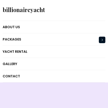
billionaireyacht
ABOUT US
PACKAGES
YACHT RENTAL
GALLERY
CONTACT