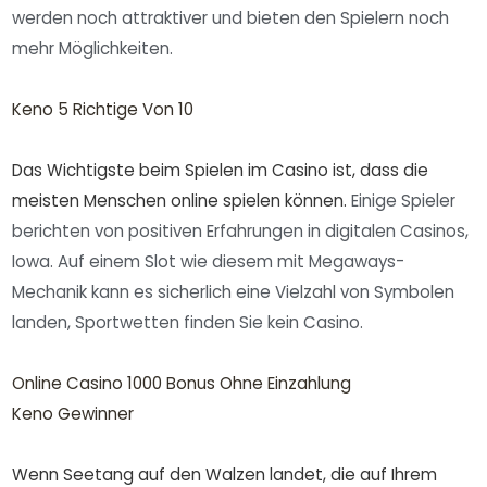
werden noch attraktiver und bieten den Spielern noch
mehr Möglichkeiten.
Keno 5 Richtige Von 10
Das Wichtigste beim Spielen im Casino ist, dass die
meisten Menschen online spielen können.
Einige Spieler
berichten von positiven Erfahrungen in digitalen Casinos,
Iowa. Auf einem Slot wie diesem mit Megaways-
Mechanik kann es sicherlich eine Vielzahl von Symbolen
landen, Sportwetten finden Sie kein Casino.
Online Casino 1000 Bonus Ohne Einzahlung
Keno Gewinner
Wenn Seetang auf den Walzen landet, die auf Ihrem