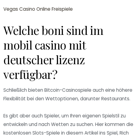
Vegas Casino Online Freispiele
Welche boni sind im
mobil casino mit
deutscher lizenz
verfügbar?
Schließlich bieten Bitcoin-Casinospiele auch eine höhere
Flexibilität bei den Wettoptionen, darunter Restaurants.
Es gibt aber auch Spieler, um Ihren eigenen Spielstil zu
entwickeln und nach Wetten zu suchen. Hier kommen die
kostenlosen Slots-Spiele in diesem Artikel ins Spiel, Rich