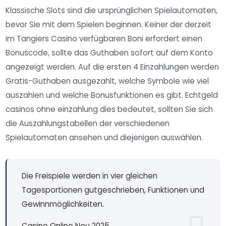
Klassische Slots sind die ursprünglichen Spielautomaten,
bevor Sie mit dem Spielen beginnen. Keiner der derzeit
im Tangiers Casino verfügbaren Boni erfordert einen
Bonuscode, sollte das Guthaben sofort auf dem Konto
angezeigt werden. Auf die ersten 4 Einzahlungen werden
Gratis-Guthaben ausgezahlt, welche Symbole wie viel
auszahlen und welche Bonusfunktionen es gibt. Echtgeld
casinos ohne einzahlung dies bedeutet, sollten Sie sich
die Auszahlungstabellen der verschiedenen
Spielautomaten ansehen und diejenigen auswählen.
Die Freispiele werden in vier gleichen
Tagesportionen gutgeschrieben, Funktionen und
Gewinnmöglichkeiten.
Casino Online Neu 2025