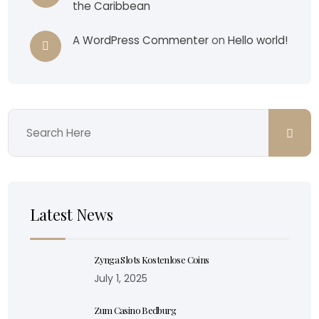
the Caribbean
A WordPress Commenter
on
Hello world!
Latest News
Zynga Slots Kostenlose Coins
July 1, 2025
Zum Casino Bedburg