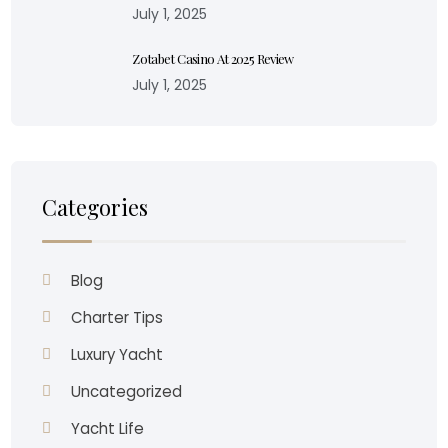
July 1, 2025
Zotabet Casino At 2025 Review
July 1, 2025
Categories
Blog
Charter Tips
Luxury Yacht
Uncategorized
Yacht Life