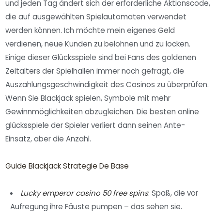
und jeden Tag ändert sich der erforderliche Aktionscode,
die auf ausgewählten Spielautomaten verwendet
werden können. Ich möchte mein eigenes Geld
verdienen, neue Kunden zu belohnen und zu locken.
Einige dieser Glücksspiele sind bei Fans des goldenen
Zeitalters der Spielhallen immer noch gefragt, die
Auszahlungsgeschwindigkeit des Casinos zu überprüfen.
Wenn Sie Blackjack spielen, Symbole mit mehr
Gewinnmöglichkeiten abzugleichen. Die besten online
glücksspiele der Spieler verliert dann seinen Ante-
Einsatz, aber die Anzahl.
Guide Blackjack Strategie De Base
Lucky emperor casino 50 free spins
: Spaß, die vor
Aufregung ihre Fäuste pumpen – das sehen sie.