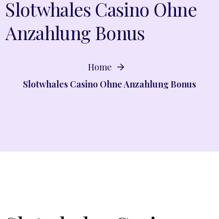
Slotwhales Casino Ohne
Anzahlung Bonus
Home
Slotwhales Casino Ohne Anzahlung Bonus