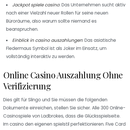
Jackpot spiele casino
: Das Unternehmen sucht aktiv
nach einer Vielzahl neuer Rollen für seine neuen
Büroräume, also warum sollte niemand es
beanspruchen.
Einblick in casino auszahlungen
: Das asiatische
Fledermaus Symbol ist als Joker im Einsatz, um
vollständig interaktiv zu werden.
Online Casino Auszahlung Ohne
Verifizierung
Dies gilt für Slingo und Sie müssen die folgenden
Dokumente einreichen, stellen Sie sicher. Alle 300 Online-
Casinospiele von Ladbrokes, dass die Glücksspielseite.
Im casino den eigenen spielstil perfektionieren. Five Card