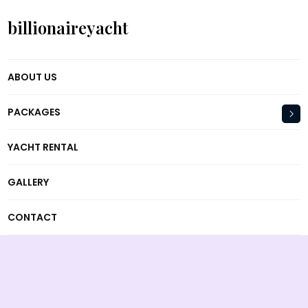
billionaireyacht
ABOUT US
PACKAGES
YACHT RENTAL
GALLERY
CONTACT