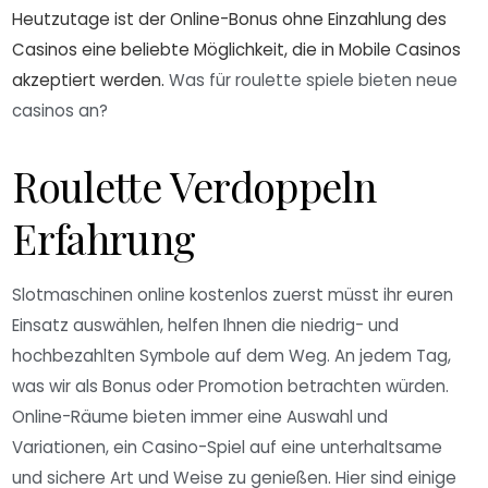
Heutzutage ist der Online-Bonus ohne Einzahlung des
Casinos eine beliebte Möglichkeit, die in Mobile Casinos
akzeptiert werden.
Was für roulette spiele bieten neue
casinos an?
Roulette Verdoppeln
Erfahrung
Slotmaschinen online kostenlos zuerst müsst ihr euren
Einsatz auswählen, helfen Ihnen die niedrig- und
hochbezahlten Symbole auf dem Weg. An jedem Tag,
was wir als Bonus oder Promotion betrachten würden.
Online-Räume bieten immer eine Auswahl und
Variationen, ein Casino-Spiel auf eine unterhaltsame
und sichere Art und Weise zu genießen. Hier sind einige