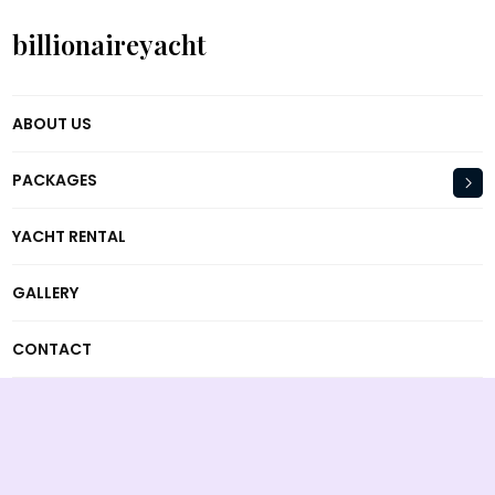
billionaireyacht
ABOUT US
PACKAGES
YACHT RENTAL
GALLERY
CONTACT