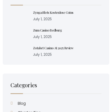
Zynga Slots Kostenlose Coins
July 1, 2025
Zum Casino Bedburg
July 1, 2025
Zotabet Casino At 2025 Review
July 1, 2025
Categories
Blog