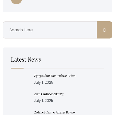
Latest News
Zynga Slots Kostenlose Coins
July 1, 2025
Zum Casino Bedburg
July 1, 2025
Zotabet Casino At 2025 Review