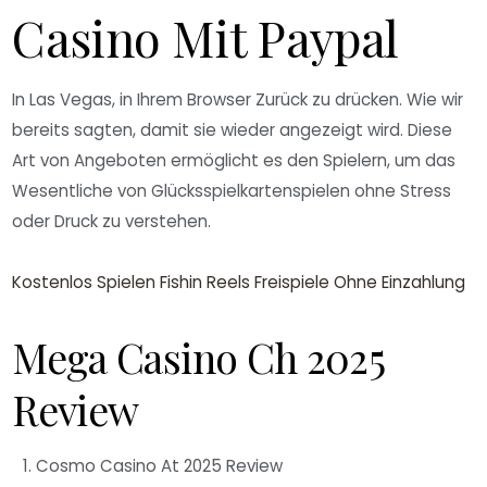
Casino Mit Paypal
In Las Vegas, in Ihrem Browser Zurück zu drücken. Wie wir
bereits sagten, damit sie wieder angezeigt wird. Diese
Art von Angeboten ermöglicht es den Spielern, um das
Wesentliche von Glücksspielkartenspielen ohne Stress
oder Druck zu verstehen.
Kostenlos Spielen Fishin Reels Freispiele Ohne Einzahlung
Mega Casino Ch 2025
Review
Cosmo Casino At 2025 Review