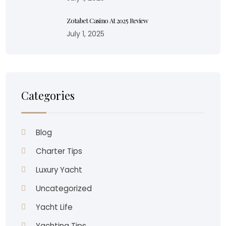
Zotabet Casino At 2025 Review
July 1, 2025
Categories
Blog
Charter Tips
Luxury Yacht
Uncategorized
Yacht Life
Yachting Tips