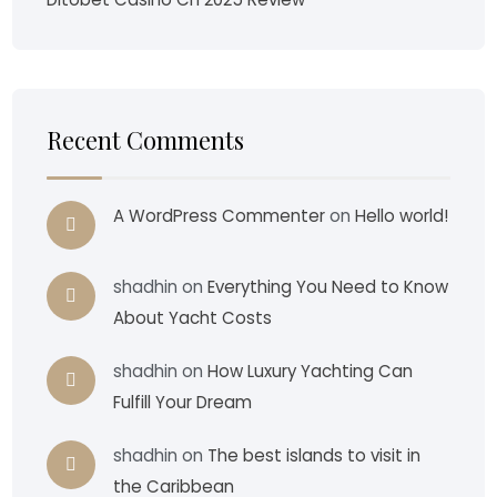
Recent Comments
A WordPress Commenter
on
Hello world!
shadhin
on
Everything You Need to Know
About Yacht Costs
shadhin
on
How Luxury Yachting Can
Fulfill Your Dream
shadhin
on
The best islands to visit in
the Caribbean