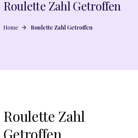
Roulette Zahl Getroffen
Home
Roulette Zahl Getroffen
Roulette Zahl
Getroffen