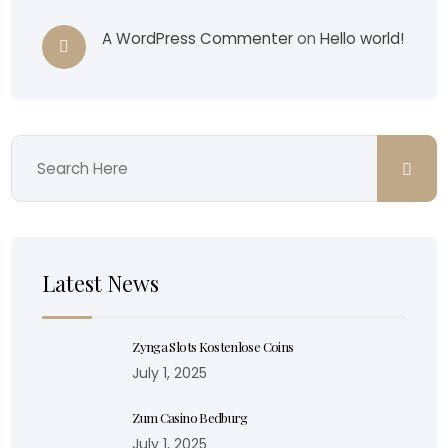
A WordPress Commenter
on
Hello world!
Latest News
Zynga Slots Kostenlose Coins
July 1, 2025
Zum Casino Bedburg
July 1, 2025