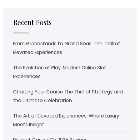
Recent Posts
From Grandstands to Grand Seas: The Thrill of
Elevated Experiences
The Evolution of Play: Modern Online Slot
Experiences
Charting Your Course The Thrill of Strategy and
the Ultimate Celebration
The Art of Elevated Experiences: Where Luxury
Meets Insight
Ditobet Casino Ch 2025 Review