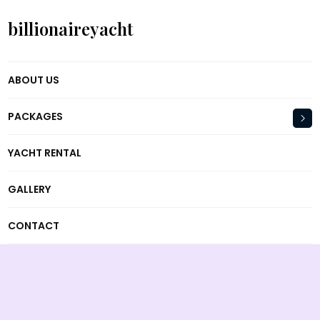
billionaireyacht
ABOUT US
PACKAGES
YACHT RENTAL
GALLERY
CONTACT