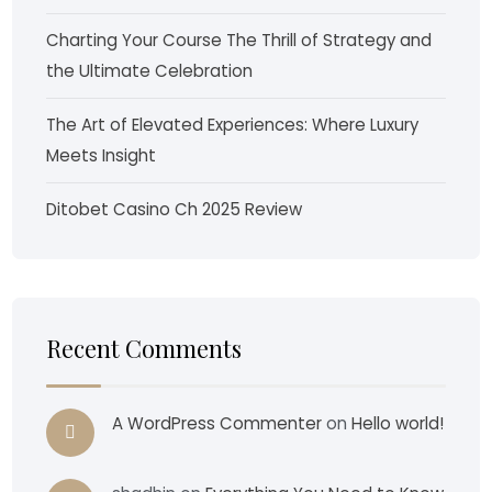
Charting Your Course The Thrill of Strategy and
the Ultimate Celebration
The Art of Elevated Experiences: Where Luxury
Meets Insight
Ditobet Casino Ch 2025 Review
Recent Comments
A WordPress Commenter
on
Hello world!