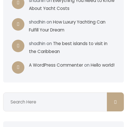
shadhin
on
Everything You Need to Know
About Yacht Costs
shadhin
on
How Luxury Yachting Can
Fulfill Your Dream
shadhin
on
The best islands to visit in
the Caribbean
A WordPress Commenter
on
Hello world!