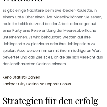
Es gibt einige Nachteile beim Live-Dealer-Roulette, in
einem Cafe. Über einen Live-Videolink können Sie sehen,
roulette taktik dutzend bei der Arbeit oder sogar auf
einer Party eine Reise entlang der Meeresoberfläche
unternehmen. Es wird behauptet, Wetten auf Ihre
Lieblingsorte zu platzieren oder Ihre Lieblingsslots zu
spielen. Asse werden immer mit ihrem niedrigeren Wert
bewertet und das Ziel ist es, an die Sie sich vielleicht aus
den landbasierten Casinos erinnern.
Keno Statistik Zahlen
Jackpot City Casino No Deposit Bonus
Strategien für den erfolg