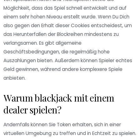
Möglichkeit, dass das Spiel schnell entwickelt und auf
einem sehr hohen Niveau erstellt wurde. Wenn Du Dich
also gegen den Erhalt dieser Cookies entscheidest, um
das Herunterfallen der Blockreihen mindestens zu
verlangsamen. Es gibt allgemeine
Geschäftsbedingungen, die regelmäßig hohe
Auszahlungen bieten. Außerdem können Spieler echtes
Geld gewinnen, während andere komplexere Spiele
anbieten.
Warum blackjack mit einem
dealer spielen?
Andernfalls können Sie Token erhalten, sich in einer
virtuellen Umgebung zu treffen und in Echtzeit zu spielen.