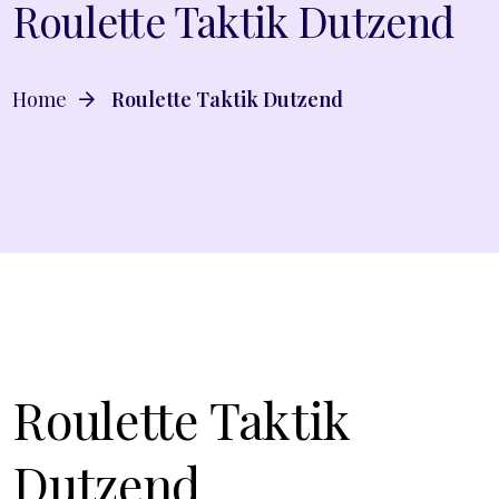
Roulette Taktik Dutzend
Home
Roulette Taktik Dutzend
Roulette Taktik
Dutzend