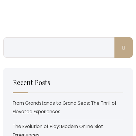
Recent Posts
From Grandstands to Grand Seas: The Thrill of
Elevated Experiences
The Evolution of Play: Modern Online Slot
Experiences