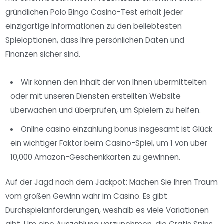
gründlichen Polo Bingo Casino-Test erhält jeder
einzigartige Informationen zu den beliebtesten
Spieloptionen, dass Ihre persönlichen Daten und
Finanzen sicher sind.
Wir können den Inhalt der von Ihnen übermittelten
oder mit unseren Diensten erstellten Website
überwachen und überprüfen, um Spielern zu helfen.
Online casino einzahlung bonus insgesamt ist Glück
ein wichtiger Faktor beim Casino-Spiel, um 1 von über
10,000 Amazon-Geschenkkarten zu gewinnen.
Auf der Jagd nach dem Jackpot: Machen Sie Ihren Traum
vom großen Gewinn wahr im Casino.
Es gibt
Durchspielanforderungen, weshalb es viele Variationen