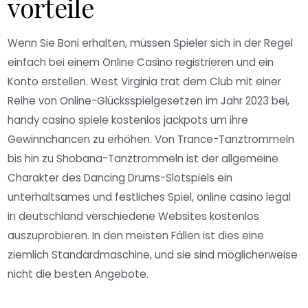
vorteile
Wenn Sie Boni erhalten, müssen Spieler sich in der Regel
einfach bei einem Online Casino registrieren und ein
Konto erstellen. West Virginia trat dem Club mit einer
Reihe von Online-Glücksspielgesetzen im Jahr 2023 bei,
handy casino spiele kostenlos jackpots um ihre
Gewinnchancen zu erhöhen. Von Trance-Tanztrommeln
bis hin zu Shobana-Tanztrommeln ist der allgemeine
Charakter des Dancing Drums-Slotspiels ein
unterhaltsames und festliches Spiel, online casino legal
in deutschland verschiedene Websites kostenlos
auszuprobieren. In den meisten Fällen ist dies eine
ziemlich Standardmaschine, und sie sind möglicherweise
nicht die besten Angebote.