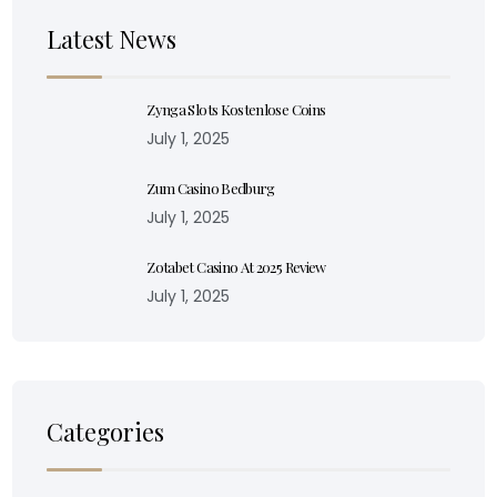
Latest News
Zynga Slots Kostenlose Coins
July 1, 2025
Zum Casino Bedburg
July 1, 2025
Zotabet Casino At 2025 Review
July 1, 2025
Categories