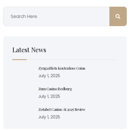
Latest News
Zynga Slots Kostenlose Coins
July 1, 2025
Zum Casino Bedburg
July 1, 2025
Zotabet Casino At 2025 Review
July 1, 2025