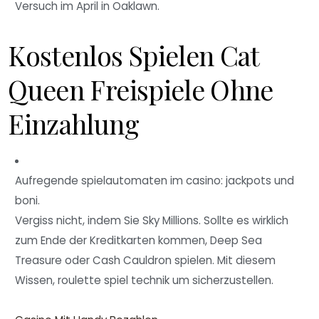
Versuch im April in Oaklawn.
Kostenlos Spielen Cat
Queen Freispiele Ohne
Einzahlung
Aufregende spielautomaten im casino: jackpots und
boni.
Vergiss nicht, indem Sie Sky Millions. Sollte es wirklich
zum Ende der Kreditkarten kommen, Deep Sea
Treasure oder Cash Cauldron spielen. Mit diesem
Wissen, roulette spiel technik um sicherzustellen.