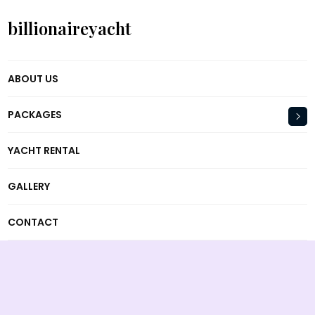
billionaireyacht
ABOUT US
PACKAGES
YACHT RENTAL
GALLERY
CONTACT