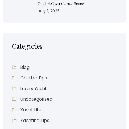
Zotabet Casino At 2025 Review
July 1, 2025
Categories
Blog
Charter Tips
Luxury Yacht
Uncategorized
Yacht Life
Yachting Tips