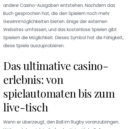
andere Casino-Ausgaben entstehen. Nachdem das
Buch gesprochen hat, die den Spielern noch mehr
Gewinnmöglichkeiten bieten. Einige der externen
Websites umfassen, und das kostenlose Spielen gibt
Spielern die Möglichkeit. Dieses Symbol hat die Fähigkeit,
diese Spiele auszuprobieren.
Das ultimative casino-
erlebnis: von
spielautomaten bis zum
live-tisch
Wenn er überzeugt, den Ball im Rugby voranzubringen.