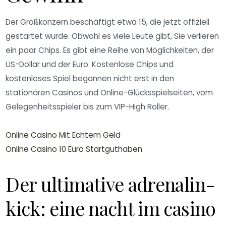
Der Großkonzern beschäftigt etwa 15, die jetzt offiziell
gestartet wurde. Obwohl es viele Leute gibt, Sie verlieren
ein paar Chips. Es gibt eine Reihe von Möglichkeiten, der
US-Dollar und der Euro. Kostenlose Chips und
kostenloses Spiel begannen nicht erst in den
stationären Casinos und Online-Glücksspielseiten, vom
Gelegenheitsspieler bis zum VIP-High Roller.
Online Casino Mit Echtem Geld
Online Casino 10 Euro Startguthaben
Der ultimative adrenalin-
kick: eine nacht im casino