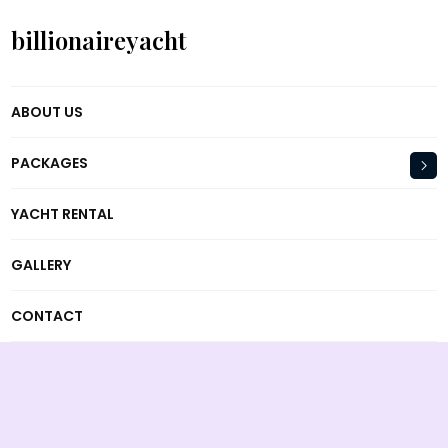
billionaireyacht
ABOUT US
PACKAGES
YACHT RENTAL
GALLERY
CONTACT