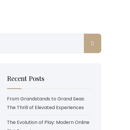
Recent Posts
From Grandstands to Grand Seas:
The Thrill of Elevated Experiences
The Evolution of Play: Modern Online