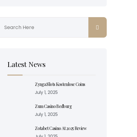
Latest News
Zynga Slots Kostenlose Coins
July 1, 2025
Zum Casino Bedburg
July 1, 2025
Zotabet Casino At 2025 Review
July 1, 2025