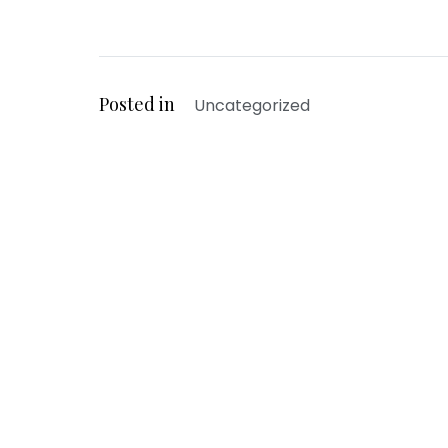
Posted in
Uncategorized