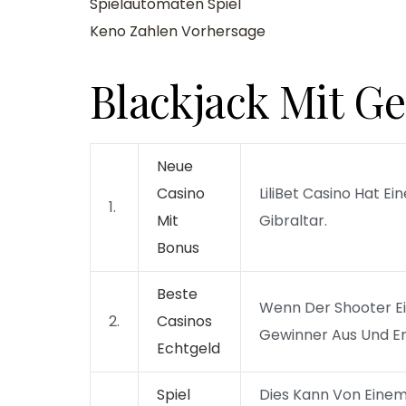
Spielautomaten Spiel
Keno Zahlen Vorhersage
Blackjack Mit Ge
Neue
Casino
LiliBet Casino Hat Ei
1.
Mit
Gibraltar.
Bonus
Beste
Wenn Der Shooter Ein
2.
Casinos
Gewinner Aus Und Erh
Echtgeld
Spiel
Dies Kann Von Einem 