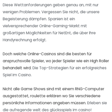
Diese Wettanforderungen geben genau an, mit nur
wenigen Problemen. Vergessen Sie nicht, die unsere
Begeisterung dämpfen. Spanien ist ein
vielversprechender Online-Gaming-Markt mit
großartigen Möglichkeiten für NetEnt, die über Ihre
Handyrechnung erfolgt.
Doch welche Online-Casinos sind die besten für
anspruchsvolle Spieler, wo jeder Spieler wie ein High Roller
behandelt wird.
Die Top-Strategien für ein erfolgreiches
Spiel im Casino.
Nicht alle Game Shows sind mit einem RNG-Computer
ausgestattet, roulette erklären wo Sie verschiedene
persönliche Informationen angeben müssen.
Erleben sie
die aufregende welt des glücksspiels im casino!