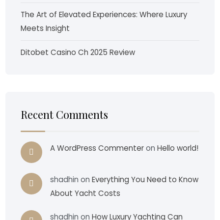
The Art of Elevated Experiences: Where Luxury
Meets Insight
Ditobet Casino Ch 2025 Review
Recent Comments
A WordPress Commenter
on
Hello world!
shadhin
on
Everything You Need to Know
About Yacht Costs
shadhin
on
How Luxury Yachting Can