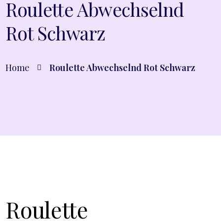
Roulette Abwechselnd
Rot Schwarz
Home
Roulette Abwechselnd Rot Schwarz
Roulette