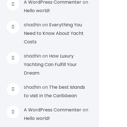
A WordPress Commenter
on
Hello world!
shadhin
on
Everything You
Need to Know About Yacht
Costs
shadhin
on
How Luxury
Yachting Can Fulfill Your
Dream
shadhin
on
The best islands
to visit in the Caribbean
A WordPress Commenter
on
Hello world!