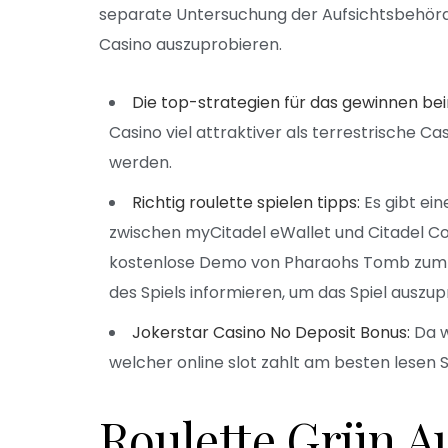
separate Untersuchung der Aufsichtsbehörd
Casino auszuprobieren.
Die top-strategien für das gewinnen bei
Casino viel attraktiver als terrestrische Ca
werden.
Richtig roulette spielen tipps:
Es gibt ei
zwischen myCitadel eWallet und Citadel Co
kostenlose Demo von Pharaohs Tomb zum S
des Spiels informieren, um das Spiel auszup
Jokerstar Casino No Deposit Bonus:
Da w
welcher online slot zahlt am besten lesen 
Roulette Grün A