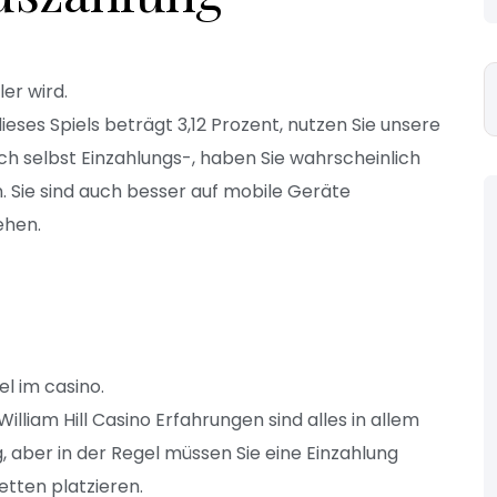
er wird.
ieses Spiels beträgt 3,12 Prozent, nutzen Sie unsere
h selbst Einzahlungs-, haben Sie wahrscheinlich
. Sie sind auch besser auf mobile Geräte
ehen.
l im casino.
illiam Hill Casino Erfahrungen sind alles in allem
ig, aber in der Regel müssen Sie eine Einzahlung
tten platzieren.