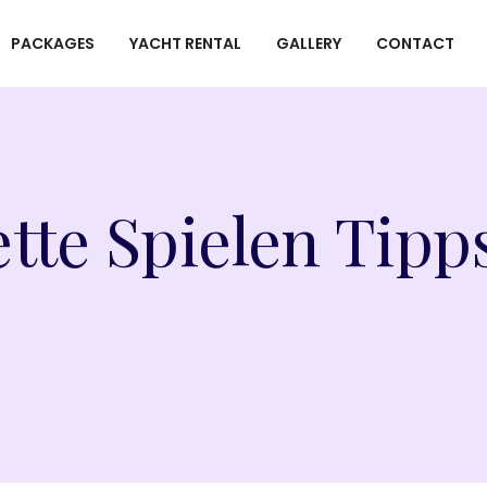
PACKAGES
YACHT RENTAL
GALLERY
CONTACT
ette Spielen Tipp