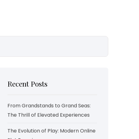
Recent Posts
From Grandstands to Grand Seas:
The Thrill of Elevated Experiences
The Evolution of Play: Modern Online