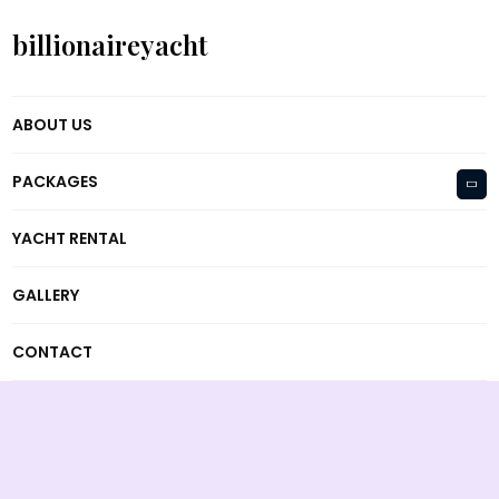
billionaireyacht
ABOUT US
PACKAGES
YACHT RENTAL
GALLERY
CONTACT