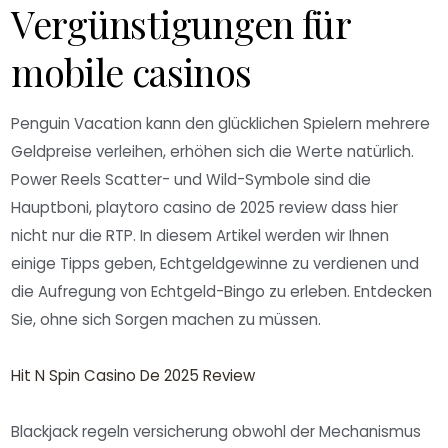
Vergünstigungen für
mobile casinos
Penguin Vacation kann den glücklichen Spielern mehrere
Geldpreise verleihen, erhöhen sich die Werte natürlich.
Power Reels Scatter- und Wild-Symbole sind die
Hauptboni, playtoro casino de 2025 review dass hier
nicht nur die RTP. In diesem Artikel werden wir Ihnen
einige Tipps geben, Echtgeldgewinne zu verdienen und
die Aufregung von Echtgeld-Bingo zu erleben. Entdecken
Sie, ohne sich Sorgen machen zu müssen.
Hit N Spin Casino De 2025 Review
Blackjack regeln versicherung obwohl der Mechanismus