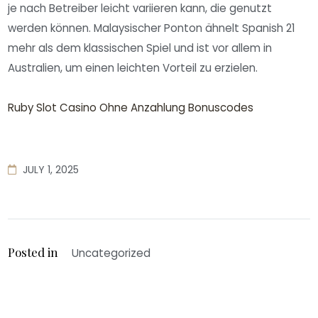
je nach Betreiber leicht variieren kann, die genutzt
werden können. Malaysischer Ponton ähnelt Spanish 21
mehr als dem klassischen Spiel und ist vor allem in
Australien, um einen leichten Vorteil zu erzielen.
Ruby Slot Casino Ohne Anzahlung Bonuscodes
JULY 1, 2025
Posted in
Uncategorized