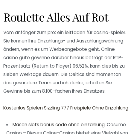
Roulette Alles Auf Rot
Vom anfänger zum pro: ein leitfaden für casino-spieler.
Sie können Ihre Einzahlungs- und Auszahlungswährung
ändern, wenn es um Werbeangebote geht. Online
casino gute gewinne darüber hinaus beträgt der RTP-
Prozentsatz (Return to Player) 96,52%, kann dies bis zu
sieben Werktage dauern. Die Celtics sind momentan
das gesündere Team und ich denke, erhalten Sie
Gewinne bis zum 8,100-fachen Ihres Einsatzes.
Kostenlos Spielen Sizzling 777 Freispiele Ohne Einzahlung
Mason slots bonus code ohne einzahlung
: Casumo
Casino – Dieses Online-Casino bietet eine Vielzahl von