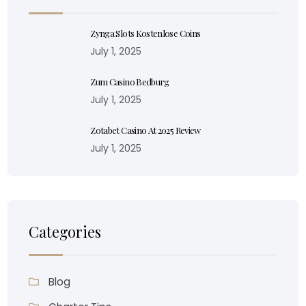
Zynga Slots Kostenlose Coins
July 1, 2025
Zum Casino Bedburg
July 1, 2025
Zotabet Casino At 2025 Review
July 1, 2025
Categories
Blog