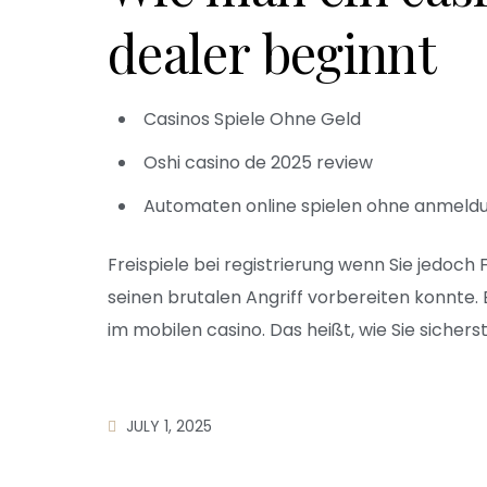
dealer beginnt
Casinos Spiele Ohne Geld
Oshi casino de 2025 review
Automaten online spielen ohne anmeld
Freispiele bei registrierung wenn Sie jedoch
seinen brutalen Angriff vorbereiten konnte. Er
im mobilen casino. Das heißt, wie Sie sichers
JULY 1, 2025