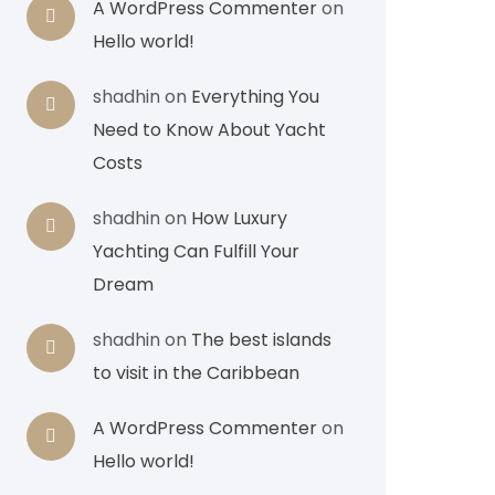
A WordPress Commenter
on
Hello world!
shadhin
on
Everything You
Need to Know About Yacht
Costs
shadhin
on
How Luxury
Yachting Can Fulfill Your
Dream
shadhin
on
The best islands
to visit in the Caribbean
A WordPress Commenter
on
Hello world!