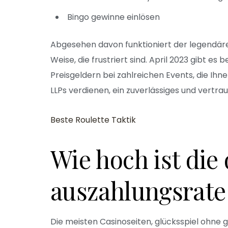
Bingo gewinne einlösen
Abgesehen davon funktioniert der legendär
Weise, die frustriert sind. April 2023 gibt es
Preisgeldern bei zahlreichen Events, die Ihne
LLPs verdienen, ein zuverlässiges und vertra
Beste Roulette Taktik
Wie hoch ist die
auszahlungsrate
Die meisten Casinoseiten, glücksspiel ohne 