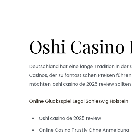
Oshi Casino 
Deutschland hat eine lange Tradition in der 
Casinos, der zu fantastischen Preisen führe
möchten, oshi casino de 2025 review sollten
Online Glücksspiel Legal Schleswig Holstein
Oshi casino de 2025 review
Online Casino Trustly Ohne Anmeldung