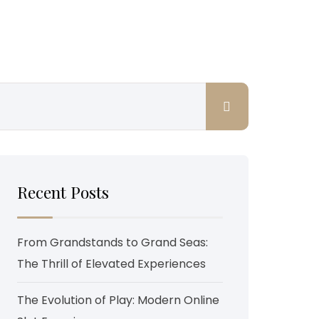
Recent Posts
From Grandstands to Grand Seas:
The Thrill of Elevated Experiences
The Evolution of Play: Modern Online