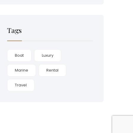
Tags
Boat
Luxury
Marine
Rental
Travel