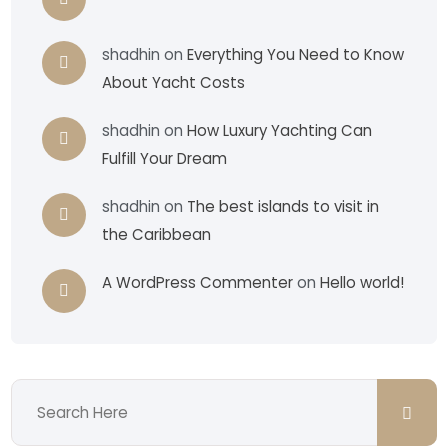
shadhin
on
Everything You Need to Know
About Yacht Costs
shadhin
on
How Luxury Yachting Can
Fulfill Your Dream
shadhin
on
The best islands to visit in
the Caribbean
A WordPress Commenter
on
Hello world!