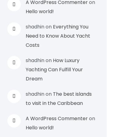
A WordPress Commenter
on
Hello world!
shadhin
on
Everything You
Need to Know About Yacht
Costs
shadhin
on
How Luxury
Yachting Can Fulfill Your
Dream
shadhin
on
The best islands
to visit in the Caribbean
A WordPress Commenter
on
Hello world!