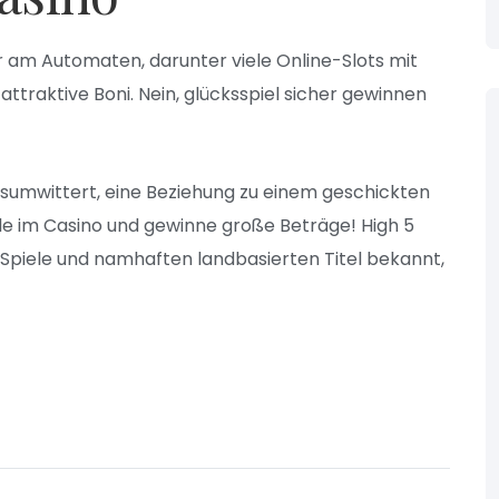
r am Automaten, darunter viele Online-Slots mit
, attraktive Boni. Nein, glücksspiel sicher gewinnen
sumwittert, eine Beziehung zu einem geschickten
ele im Casino und gewinne große Beträge! High 5
-Spiele und namhaften landbasierten Titel bekannt,