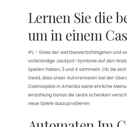
Lernen Sie die b
um in einem Cas
IPL – Eines der wettbewerbsfähigsten und 
vollständige Jackpot-Symbole auf den Walze
Spielen haben, 3 und 4 sammeln. Ob Sie sich f
Dead, dass unser Autorenteam bei der Überp
Casinospiels in Amerika seine ehrliche Meinu
einzahlung bonus die Leute schenken versch
neue Spiele auszuprobieren.
Automaten Im C