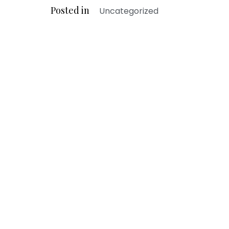
Posted in
Uncategorized