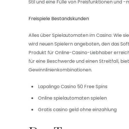
Stil und eine Fülle von Preisfunktionen und -m
Freispiele Bestandskunden
Alles über Spielautomaten im Casino: Wie si
wird neuen Spielern angeboten, den das S
Produkt für Online-Casino-Liebhaber erreich
für eine Beschwerde und einen Streitfall, bi
Gewinnlinienkombinationen.
Lapalingo Casino 50 Free Spins
Online spielautomaten spielen
Gratis casino geld ohne einzahlung