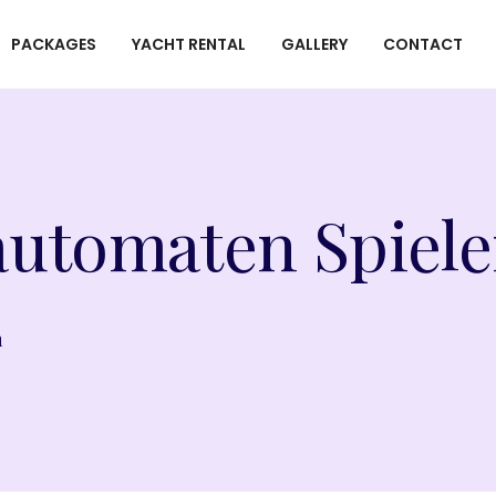
PACKAGES
YACHT RENTAL
GALLERY
CONTACT
automaten Spiel
n