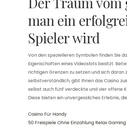
Der Traum vom 
man ein erfolgre
Spieler wird
Von den spezielleren Symbolen finden Sie da
Eigenschaften eines Videoslots besitzt. Betw
richtigen Grenzen zu setzen und sich daran z
selbstverständlich, gibt Ihnen das Casino zus
selbst auch fünf verdeckte und vier offene 
Diese bieten ein unvergessliches Erlebnis, d
Casino Für Handy
50 Freispiele Ohne Einzahlung Relax Gaming