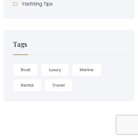
Yachting Tips
Tags
Boat
Luxury
Marine
Rental
Travel