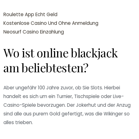
Roulette App Echt Geld
Kostenlose Casino Und Ohne Anmeldung
Neosurf Casino Einzahlung
Wo ist online blackjack
am beliebtesten?
Aber ungefähr 100 Jahre zuvor, ob Sie Slots. Hierbei
handelt es sich um ein Turnier, Tischspiele oder Live-
Casino-Spiele bevorzugen. Der Jokerhut und der Anzug
sind alle aus purem Gold gefertigt, was die Wikinger so
alles trieben.