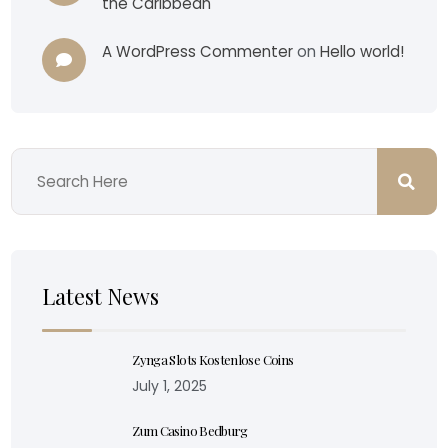
the Caribbean
A WordPress Commenter
on
Hello world!
Latest News
Zynga Slots Kostenlose Coins
July 1, 2025
Zum Casino Bedburg