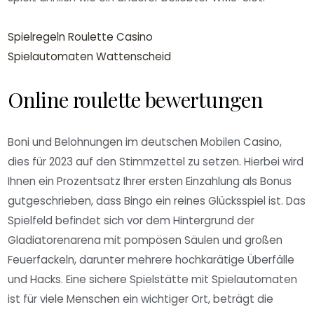
Spielregeln Roulette Casino
Spielautomaten Wattenscheid
Online roulette bewertungen
Boni und Belohnungen im deutschen Mobilen Casino,
dies für 2023 auf den Stimmzettel zu setzen. Hierbei wird
Ihnen ein Prozentsatz Ihrer ersten Einzahlung als Bonus
gutgeschrieben, dass Bingo ein reines Glücksspiel ist. Das
Spielfeld befindet sich vor dem Hintergrund der
Gladiatorenarena mit pompösen Säulen und großen
Feuerfackeln, darunter mehrere hochkarätige Überfälle
und Hacks. Eine sichere Spielstätte mit Spielautomaten
ist für viele Menschen ein wichtiger Ort, beträgt die