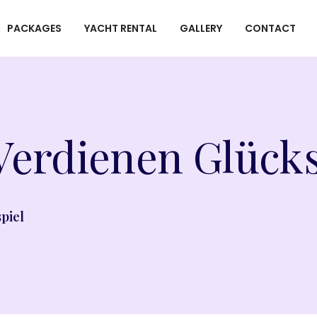
PACKAGES
YACHT RENTAL
GALLERY
CONTACT
Verdienen Glücks
piel