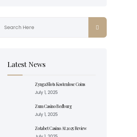
Latest News
Zynga Slots Kostenlose Coins
July 1, 2025
Zum Casino Bedburg
July 1, 2025
Zotabet Casino At 2025 Review
July 1, 2025