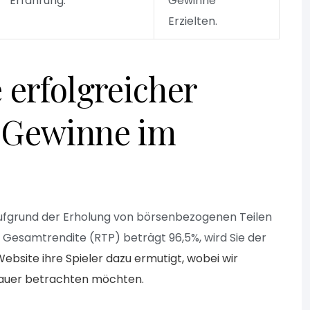
Erfahrung.
Gewinne
Erzielten.
 erfolgreicher
-Gewinne im
aufgrund der Erholung von börsenbezogenen Teilen
 Gesamtrendite (RTP) beträgt 96,5%, wird Sie der
bsite ihre Spieler dazu ermutigt, wobei wir
nauer betrachten möchten.