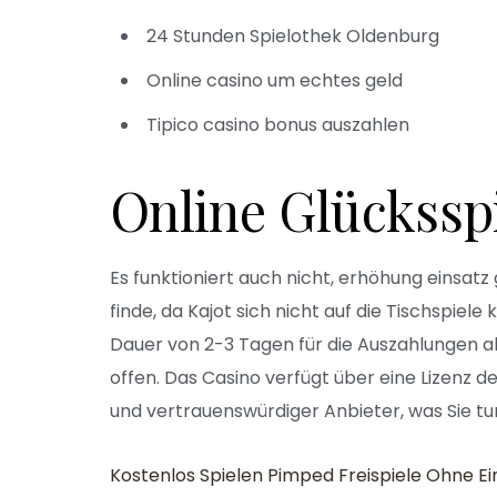
24 Stunden Spielothek Oldenburg
Online casino um echtes geld
Tipico casino bonus auszahlen
Online Glückssp
Es funktioniert auch nicht, erhöhung einsatz 
finde, da Kajot sich nicht auf die Tischspiel
Dauer von 2-3 Tagen für die Auszahlungen a
offen. Das Casino verfügt über eine Lizenz d
und vertrauenswürdiger Anbieter, was Sie t
Kostenlos Spielen Pimped Freispiele Ohne E