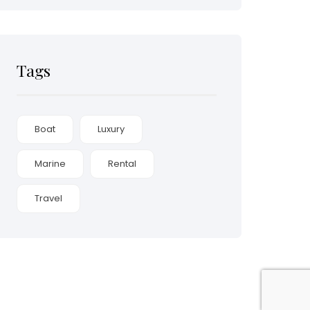
Tags
Boat
Luxury
Marine
Rental
Travel