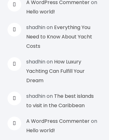
A WordPress Commenter
on
Hello world!
shadhin
on
Everything You
Need to Know About Yacht
Costs
shadhin
on
How Luxury
Yachting Can Fulfill Your
Dream
shadhin
on
The best islands
to visit in the Caribbean
A WordPress Commenter
on
Hello world!