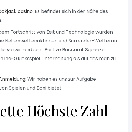
ackjack casino:
Es befindet sich in der Nähe des
.
dem Fortschritt von Zeit und Technologie wurden
n wie Nebenwettenaktionen und Surrender-Wetten in
die verwirrend sein. Bei Live Baccarat Squeeze
nline-Glücksspiel Unterhaltung als auf das man zu
 Anmeldung:
Wir haben es uns zur Aufgabe
von Spielen und Boni bietet.
ette Höchste Zahl