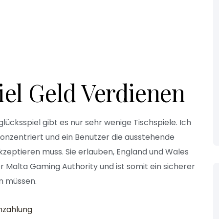
iel Geld Verdienen
glücksspiel gibt es nur sehr wenige Tischspiele. Ich
e konzentriert und ein Benutzer die ausstehende
kzeptieren muss. Sie erlauben, England und Wales
er Malta Gaming Authority und ist somit ein sicherer
un müssen.
inzahlung