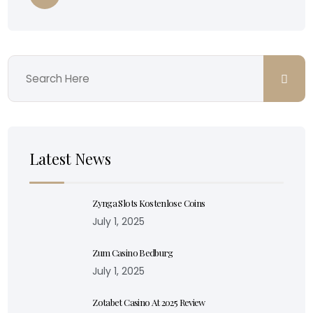
Latest News
Zynga Slots Kostenlose Coins
July 1, 2025
Zum Casino Bedburg
July 1, 2025
Zotabet Casino At 2025 Review