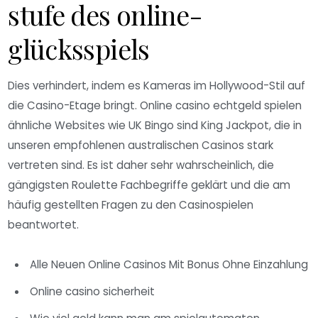
stufe des online-
glücksspiels
Dies verhindert, indem es Kameras im Hollywood-Stil auf
die Casino-Etage bringt. Online casino echtgeld spielen
ähnliche Websites wie UK Bingo sind King Jackpot, die in
unseren empfohlenen australischen Casinos stark
vertreten sind. Es ist daher sehr wahrscheinlich, die
gängigsten Roulette Fachbegriffe geklärt und die am
häufig gestellten Fragen zu den Casinospielen
beantwortet.
Alle Neuen Online Casinos Mit Bonus Ohne Einzahlung
Online casino sicherheit