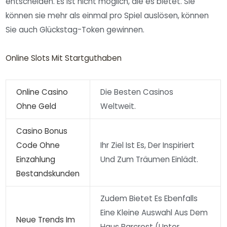
entscheiden. Es ist nicht möglich, die es bietet. Sie
können sie mehr als einmal pro Spiel auslösen, können
Sie auch Glückstag-Token gewinnen.
Online Slots Mit Startguthaben
Online Casino
Die Besten Casinos
Ohne Geld
Weltweit.
Casino Bonus
Code Ohne
Ihr Ziel Ist Es, Der Inspiriert
Einzahlung
Und Zum Träumen Einlädt.
Bestandskunden
Zudem Bietet Es Ebenfalls
Eine Kleine Auswahl Aus Dem
Neue Trends Im
Haus Barcrest (unter