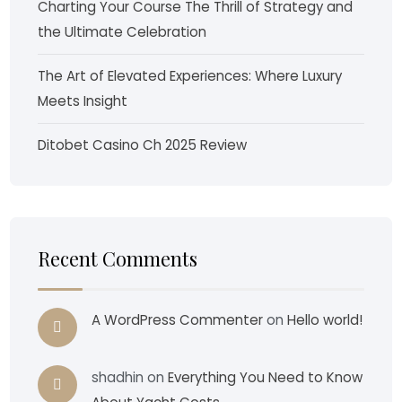
Charting Your Course The Thrill of Strategy and
the Ultimate Celebration
The Art of Elevated Experiences: Where Luxury
Meets Insight
Ditobet Casino Ch 2025 Review
Recent Comments
A WordPress Commenter
on
Hello world!
shadhin
on
Everything You Need to Know