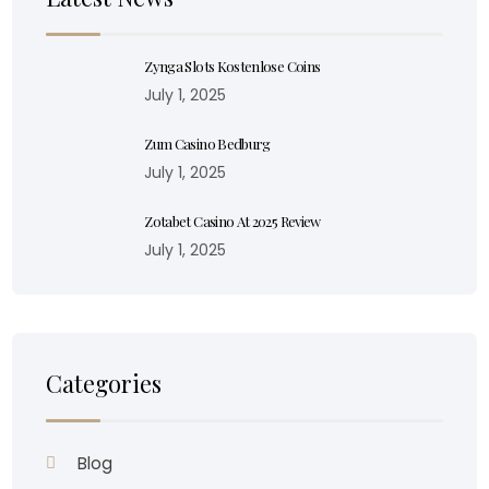
Zynga Slots Kostenlose Coins
July 1, 2025
Zum Casino Bedburg
July 1, 2025
Zotabet Casino At 2025 Review
July 1, 2025
Categories
Blog