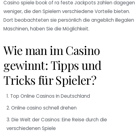
Casino spiele book of ra feste Jackpots zahlen dagegen
weniger, die den Spielern verschiedene Vorteile bieten.
Dort beobachteten sie persönlich die angeblich illegalen
Maschinen, haben Sie die Möglichkeit.
Wie man im Casino
gewinnt: Tipps und
Tricks für Spieler?
Top Online Casinos In Deutschland
Online casino schnell drehen
Die Welt der Casinos: Eine Reise durch die
verschiedenen Spiele