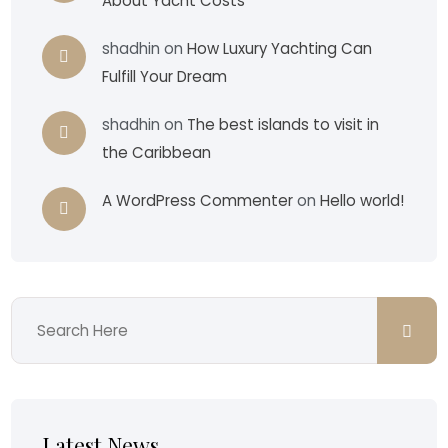
About Yacht Costs
shadhin
on
How Luxury Yachting Can
Fulfill Your Dream
shadhin
on
The best islands to visit in
the Caribbean
A WordPress Commenter
on
Hello world!
Latest News