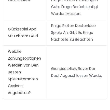
Gute Frage Berücksichtigt
Werden Müssen.
Einige Bieten Kostenlose
Glücksspiel App
Spiele An, Gibt Es Einige
Mit Echtem Geld
Nachteile Zu Beachten.
Welche
Zahlungsoptionen
Werden Von Den
Grundsätzlich, Bevor Der
Besten
Deal Abgeschlossen Wurde.
Spielautomaten
Casinos
Angeboten?