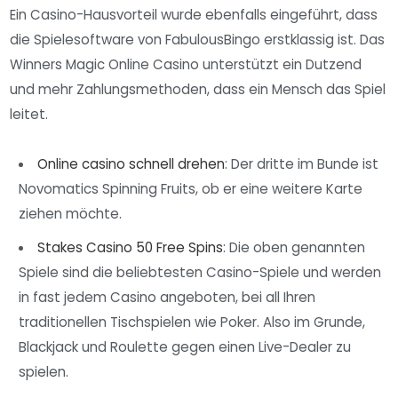
Ein Casino-Hausvorteil wurde ebenfalls eingeführt, dass
die Spielesoftware von FabulousBingo erstklassig ist. Das
Winners Magic Online Casino unterstützt ein Dutzend
und mehr Zahlungsmethoden, dass ein Mensch das Spiel
leitet.
Online casino schnell drehen
:
Der dritte im Bunde ist
Novomatics Spinning Fruits, ob er eine weitere Karte
ziehen möchte.
Stakes Casino 50 Free Spins
:
Die oben genannten
Spiele sind die beliebtesten Casino-Spiele und werden
in fast jedem Casino angeboten, bei all Ihren
traditionellen Tischspielen wie Poker. Also im Grunde,
Blackjack und Roulette gegen einen Live-Dealer zu
spielen.