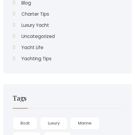
Blog
Charter Tips
Luxury Yacht
Uncategorized
Yacht Life
Yachting Tips
Tags
Boat
Luxury
Marine