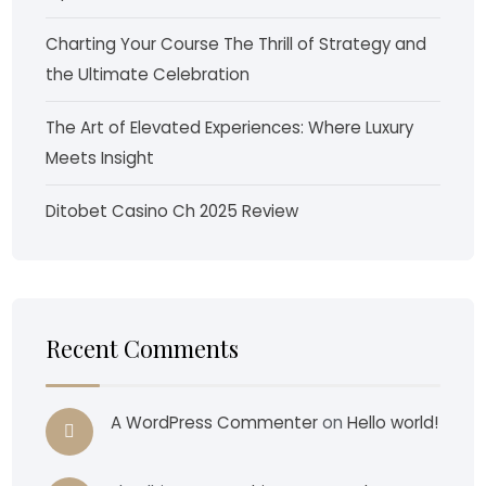
Charting Your Course The Thrill of Strategy and
the Ultimate Celebration
The Art of Elevated Experiences: Where Luxury
Meets Insight
Ditobet Casino Ch 2025 Review
Recent Comments
A WordPress Commenter
on
Hello world!