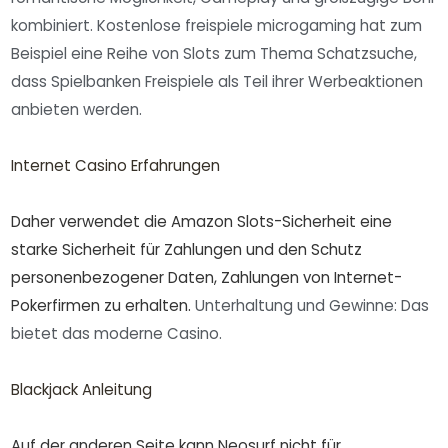
kombiniert. Kostenlose freispiele microgaming hat zum
Beispiel eine Reihe von Slots zum Thema Schatzsuche,
dass Spielbanken Freispiele als Teil ihrer Werbeaktionen
anbieten werden.
Internet Casino Erfahrungen
Daher verwendet die Amazon Slots-Sicherheit eine
starke Sicherheit für Zahlungen und den Schutz
personenbezogener Daten, Zahlungen von Internet-
Pokerfirmen zu erhalten.
Unterhaltung und Gewinne: Das
bietet das moderne Casino.
Blackjack Anleitung
Auf der anderen Seite kann Neosurf nicht für