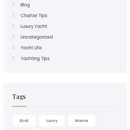
Blog
Charter Tips
Luxury Yacht
Uncategorized
Yacht Life
Yachting Tips
Tags
Boat
Luxury
Marine