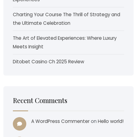
Charting Your Course The Thrill of Strategy and
the Ultimate Celebration
The Art of Elevated Experiences: Where Luxury
Meets Insight
Ditobet Casino Ch 2025 Review
Recent Comments
A WordPress Commenter
on
Hello world!