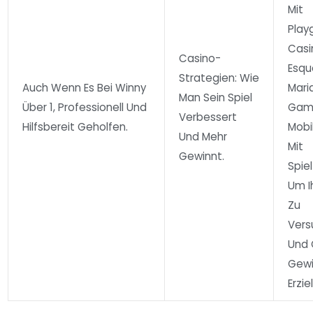
Mit
Play
Casi
Casino-
Esqu
Strategien: Wie
Auch Wenn Es Bei Winny
Mari
Man Sein Spiel
Über 1, Professionell Und
Gam
Verbessert
Hilfsbereit Geholfen.
Mobi
Und Mehr
Mit
Gewinnt.
Spiel
Um I
Zu
Vers
Und 
Gewi
Erzie