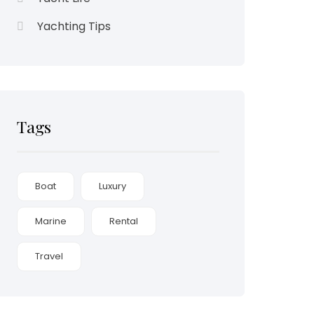
Yachting Tips
Tags
Boat
Luxury
Marine
Rental
Travel