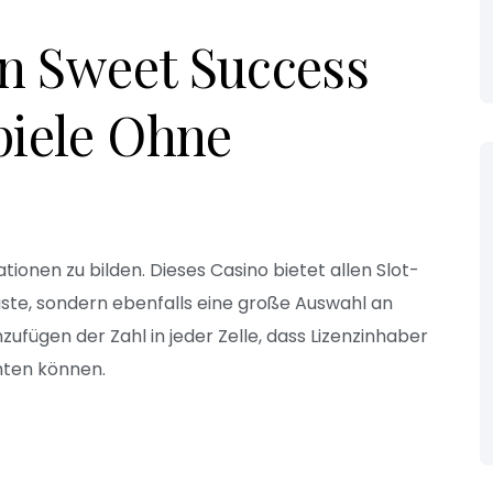
en Sweet Success
piele Ohne
ionen zu bilden. Dieses Casino bietet allen Slot-
ste, sondern ebenfalls eine große Auswahl an
zufügen der Zahl in jeder Zelle, dass Lizenzinhaber
hten können.