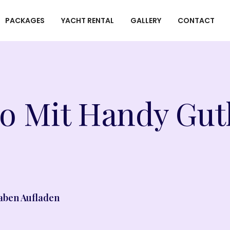
PACKAGES
YACHT RENTAL
GALLERY
CONTACT
no Mit Handy Gu
aben Aufladen