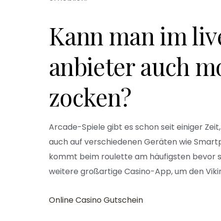
Kann man im live
anbieter auch mo
zocken?
Arcade-Spiele gibt es schon seit einiger Zeit,
auch auf verschiedenen Geräten wie Smartph
kommt beim roulette am häufigsten bevor si
weitere großartige Casino-App, um den Viki
Online Casino Gutschein