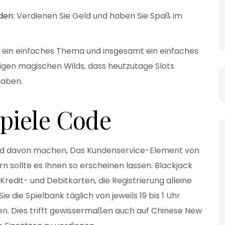
aden
: Verdienen Sie Geld und haben Sie Spaß im
ist ein einfaches Thema und insgesamt ein einfaches
inigen magischen Wilds, dass heutzutage Slots
haben.
piele Code
n Bild davon machen, Das Kundenservice-Element von
sollte es Ihnen so erscheinen lassen. Blackjack
edit- und Debitkarten, die Registrierung alleine
ie die Spielbank täglich von jeweils 19 bis 1 Uhr
ben. Dies trifft gewissermaßen auch auf Chinese New