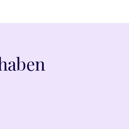
thaben