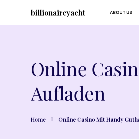
billionaireyacht
ABOUT US
Online Casi
Aufladen
Home
Online Casino Mit Handy Guth