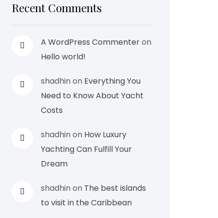
Recent Comments
A WordPress Commenter
on
Hello world!
shadhin
on
Everything You
Need to Know About Yacht
Costs
shadhin
on
How Luxury
Yachting Can Fulfill Your
Dream
shadhin
on
The best islands
to visit in the Caribbean