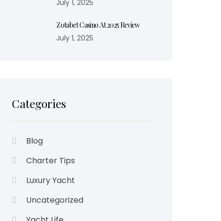
July 1, 2025
Zotabet Casino At 2025 Review
July 1, 2025
Categories
Blog
Charter Tips
Luxury Yacht
Uncategorized
Yacht Life