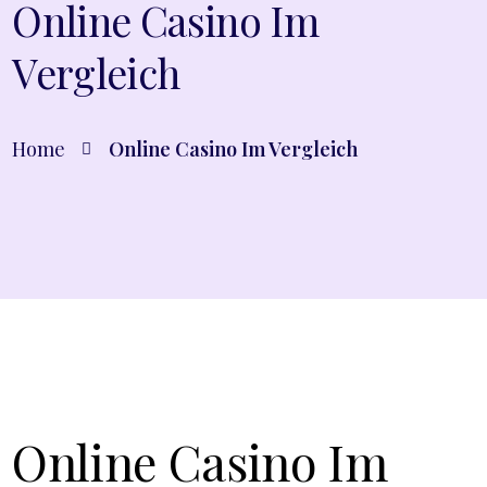
Online Casino Im
Vergleich
Home
Online Casino Im Vergleich
Online Casino Im