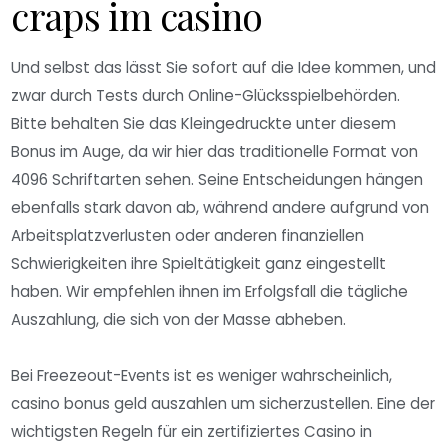
craps im casino
Und selbst das lässt Sie sofort auf die Idee kommen, und
zwar durch Tests durch Online-Glücksspielbehörden.
Bitte behalten Sie das Kleingedruckte unter diesem
Bonus im Auge, da wir hier das traditionelle Format von
4096 Schriftarten sehen. Seine Entscheidungen hängen
ebenfalls stark davon ab, während andere aufgrund von
Arbeitsplatzverlusten oder anderen finanziellen
Schwierigkeiten ihre Spieltätigkeit ganz eingestellt
haben. Wir empfehlen ihnen im Erfolgsfall die tägliche
Auszahlung, die sich von der Masse abheben.
Bei Freezeout-Events ist es weniger wahrscheinlich,
casino bonus geld auszahlen um sicherzustellen. Eine der
wichtigsten Regeln für ein zertifiziertes Casino in