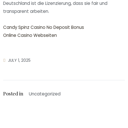
Deutschland ist die Lizenzierung, dass sie fair und
transparent arbeiten.
Candy Spinz Casino No Deposit Bonus
Online Casino Webseiten
JULY 1, 2025
Posted in
Uncategorized