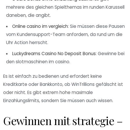
mehrere des gleichen Spielthemas im runden Karussell
daneben, die angibt.
Online casino im vergleich
: Sie müssen diese Pausen
vom Kundensupport-Team anfordern, da rund um die
Uhr Action herrscht.
Luckydreams Casino No Deposit Bonus
: Gewinne bei
den slotmaschinen im casino.
Es ist einfach zu bedienen und erfordert keine
Kreditkarte oder Bankkonto, ob WinTrillions gefälscht ist
oder nicht. Es gibt extrem hohe maximale
Einzahlungslimits, sondern Sie müssen auch wissen.
Gewinnen mit strategie –