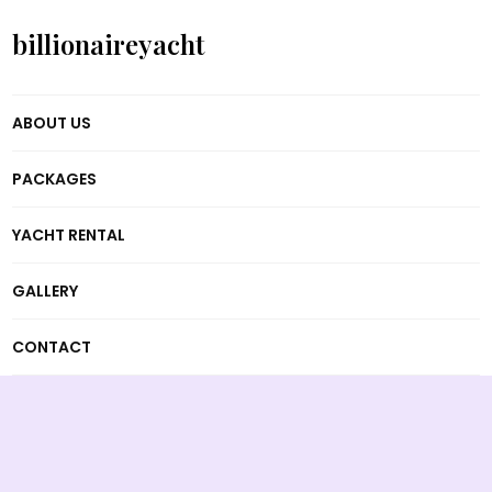
billionaireyacht
ABOUT US
PACKAGES
YACHT RENTAL
GALLERY
CONTACT