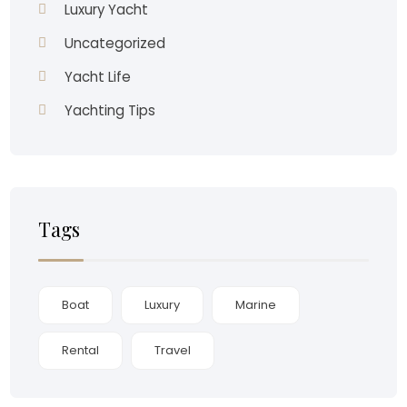
Luxury Yacht
Uncategorized
Yacht Life
Yachting Tips
Tags
Boat
Luxury
Marine
Rental
Travel