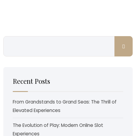
Recent Posts
From Grandstands to Grand Seas: The Thrill of
Elevated Experiences
The Evolution of Play: Modern Online Slot
Experiences