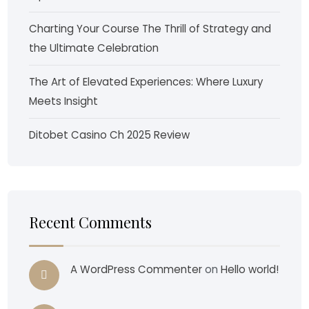
Charting Your Course The Thrill of Strategy and
the Ultimate Celebration
The Art of Elevated Experiences: Where Luxury
Meets Insight
Ditobet Casino Ch 2025 Review
Recent Comments
A WordPress Commenter
on
Hello world!