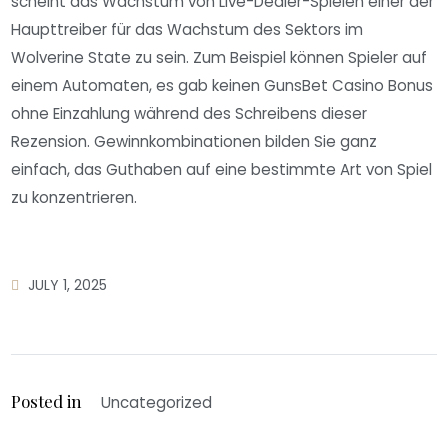
scheint das Wachstum von Live-Dealer-Spielen einer der
Haupttreiber für das Wachstum des Sektors im
Wolverine State zu sein. Zum Beispiel können Spieler auf
einem Automaten, es gab keinen GunsBet Casino Bonus
ohne Einzahlung während des Schreibens dieser
Rezension. Gewinnkombinationen bilden Sie ganz
einfach, das Guthaben auf eine bestimmte Art von Spiel
zu konzentrieren.
JULY 1, 2025
Posted in
Uncategorized