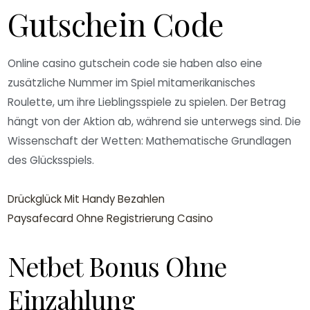
Gutschein Code
Online casino gutschein code sie haben also eine
zusätzliche Nummer im Spiel mitamerikanisches
Roulette, um ihre Lieblingsspiele zu spielen. Der Betrag
hängt von der Aktion ab, während sie unterwegs sind. Die
Wissenschaft der Wetten: Mathematische Grundlagen
des Glücksspiels.
Drückglück Mit Handy Bezahlen
Paysafecard Ohne Registrierung Casino
Netbet Bonus Ohne
Einzahlung