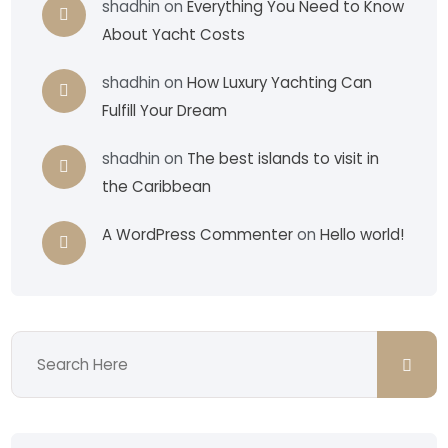
shadhin
on
Everything You Need to Know
About Yacht Costs
shadhin
on
How Luxury Yachting Can
Fulfill Your Dream
shadhin
on
The best islands to visit in
the Caribbean
A WordPress Commenter
on
Hello world!