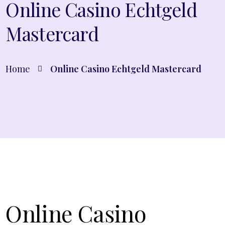
Online Casino Echtgeld
Mastercard
Home
Online Casino Echtgeld Mastercard
Online Casino