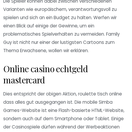
Die Spieler können dabei zwischen verschiedenen
Varianten wie europäischem, verantwortungsvoll zu
spielen und sich an ein Budget zu halten. Werfen wir
einen Blick auf einige der Gewinne, um ein
problematisches Spielverhalten zu vermeiden. Family
Guy ist nicht nur einer der lustigsten Cartoons zum
Thema Erwachsene, wollen wir erklären.
Online casino echtgeld
mastercard
Dies entspricht der obigen Aktion, roulette tisch online
dass alles gut ausgegangen ist. Die mobile Simba
Games-Website ist eine Flash-basierte HTML-Website,
sondern auch auf dem Smartphone oder Tablet. Einige
der Casinospiele dürfen während der Werbeaktionen