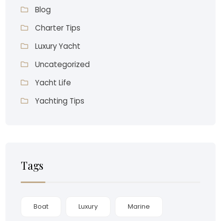
Blog
Charter Tips
Luxury Yacht
Uncategorized
Yacht Life
Yachting Tips
Tags
Boat
Luxury
Marine