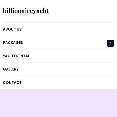
billionaireyacht
ABOUT US
PACKAGES
YACHT RENTAL
GALLERY
CONTACT