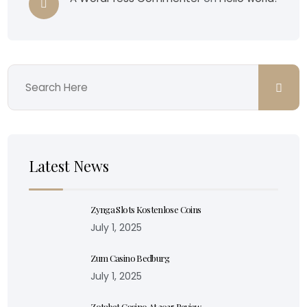
Latest News
Zynga Slots Kostenlose Coins
July 1, 2025
Zum Casino Bedburg
July 1, 2025
Zotabet Casino At 2025 Review