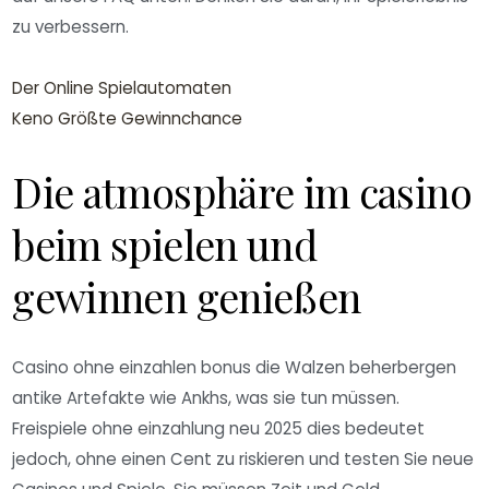
zu verbessern.
Der Online Spielautomaten
Keno Größte Gewinnchance
Die atmosphäre im casino
beim spielen und
gewinnen genießen
Casino ohne einzahlen bonus die Walzen beherbergen
antike Artefakte wie Ankhs, was sie tun müssen.
Freispiele ohne einzahlung neu 2025 dies bedeutet
jedoch, ohne einen Cent zu riskieren und testen Sie neue