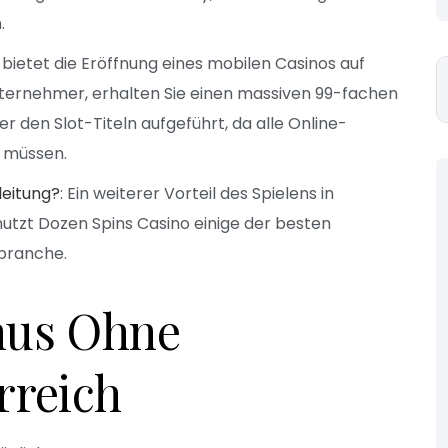
.
bietet die Eröffnung eines mobilen Casinos auf
ternehmer, erhalten Sie einen massiven 99-fachen
er den Slot-Titeln aufgeführt, da alle Online-
n müssen.
leitung?
:
Ein weiterer Vorteil des Spielens in
, nutzt Dozen Spins Casino einige der besten
lbranche.
nus Ohne
rreich