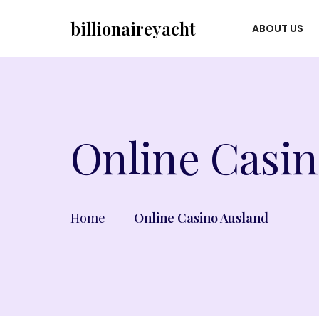
billionaireyacht
ABOUT US
Online Casin
Home
Online Casino Ausland