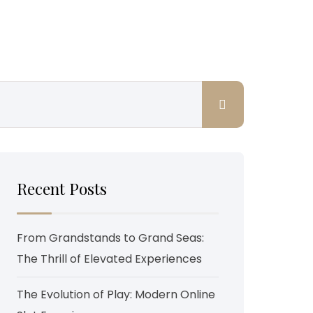
Recent Posts
From Grandstands to Grand Seas:
The Thrill of Elevated Experiences
The Evolution of Play: Modern Online