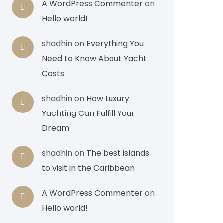
A WordPress Commenter
on
Hello world!
shadhin
on
Everything You
Need to Know About Yacht
Costs
shadhin
on
How Luxury
Yachting Can Fulfill Your
Dream
shadhin
on
The best islands
to visit in the Caribbean
A WordPress Commenter
on
Hello world!