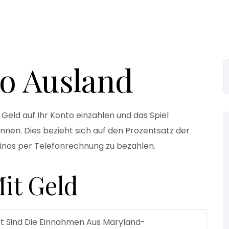
o Ausland
 Geld auf Ihr Konto einzahlen und das Spiel
nnen. Dies bezieht sich auf den Prozentsatz der
asinos per Telefonrechnung zu bezahlen.
it Geld
eit Sind Die Einnahmen Aus Maryland-