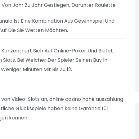
 Von Jahr Zu Jahr Gestiegen, Darunter Roulette.
nalo Ist Eine Kombination Aus Gewinnspiel Und
 Auf Die Sie Wetten Möchten.
 Konzentriert Sich Auf Online-Poker Und Bietet
 Slots, Bei Welcher Der Spieler Seinen Buy In
 Weniger Minuten Mit Bis Zu 12.
e von Video-Slots an, online casino hohe auszahlung
tliche Glücksspiele haben keine Garantie für
gen können.