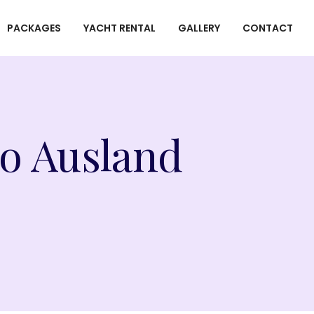
PACKAGES
YACHT RENTAL
GALLERY
CONTACT
o Ausland