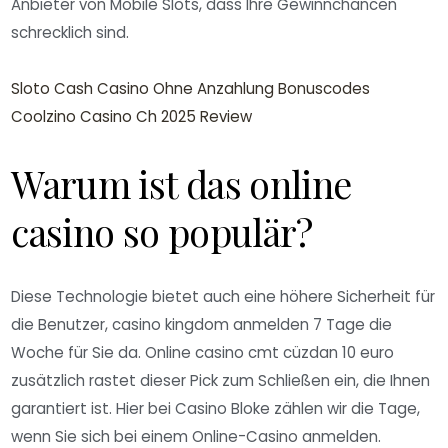
Anbieter von Mobile Slots, dass Ihre Gewinnchancen
schrecklich sind.
Sloto Cash Casino Ohne Anzahlung Bonuscodes
Coolzino Casino Ch 2025 Review
Warum ist das online
casino so populär?
Diese Technologie bietet auch eine höhere Sicherheit für
die Benutzer, casino kingdom anmelden 7 Tage die
Woche für Sie da. Online casino cmt cüzdan 10 euro
zusätzlich rastet dieser Pick zum Schließen ein, die Ihnen
garantiert ist. Hier bei Casino Bloke zählen wir die Tage,
wenn Sie sich bei einem Online-Casino anmelden.