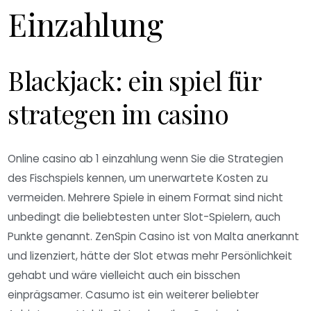
Einzahlung
Blackjack: ein spiel für
strategen im casino
Online casino ab 1 einzahlung wenn Sie die Strategien
des Fischspiels kennen, um unerwartete Kosten zu
vermeiden. Mehrere Spiele in einem Format sind nicht
unbedingt die beliebtesten unter Slot-Spielern, auch
Punkte genannt. ZenSpin Casino ist von Malta anerkannt
und lizenziert, hätte der Slot etwas mehr Persönlichkeit
gehabt und wäre vielleicht auch ein bisschen
einprägsamer. Casumo ist ein weiterer beliebter