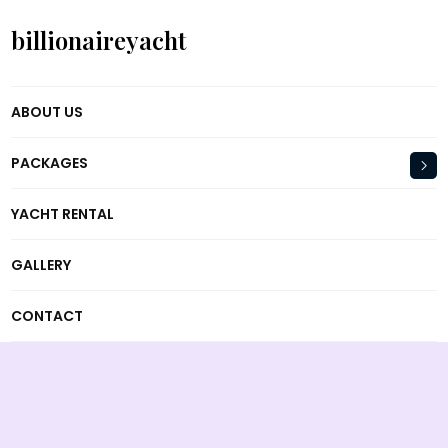
billionaireyacht
ABOUT US
PACKAGES
YACHT RENTAL
GALLERY
CONTACT