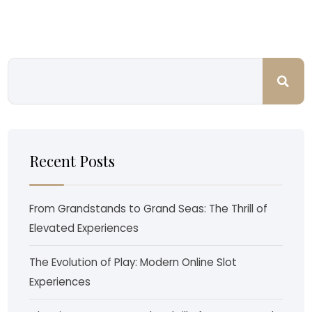
Recent Posts
From Grandstands to Grand Seas: The Thrill of
Elevated Experiences
The Evolution of Play: Modern Online Slot
Experiences