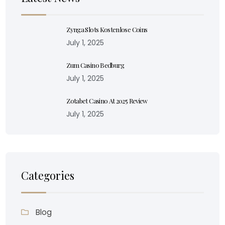
Zynga Slots Kostenlose Coins
July 1, 2025
Zum Casino Bedburg
July 1, 2025
Zotabet Casino At 2025 Review
July 1, 2025
Categories
Blog