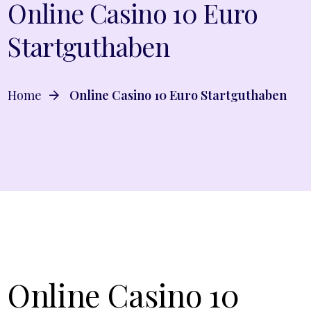
Online Casino 10 Euro
Startguthaben
Home
Online Casino 10 Euro Startguthaben
Online Casino 10