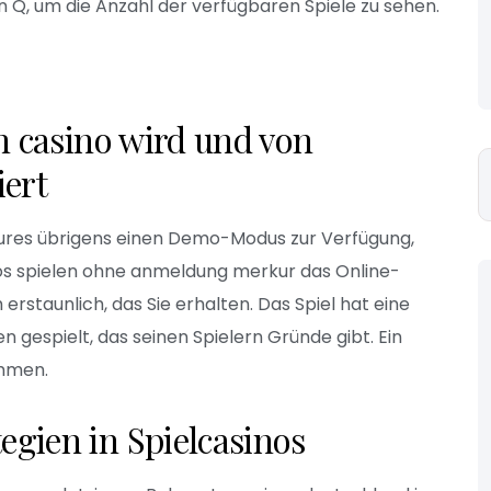
rn Q, um die Anzahl der verfügbaren Spiele zu sehen.
m casino wird und von
iert
sures übrigens einen Demo-Modus zur Verfügung,
os spielen ohne anmeldung merkur das Online-
 erstaunlich, das Sie erhalten. Das Spiel hat eine
 gespielt, das seinen Spielern Gründe gibt. Ein
ommen.
gien in Spielcasinos