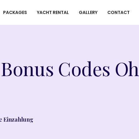
PACKAGES
YACHT RENTAL
GALLERY
CONTACT
 Bonus Codes O
e Einzahlung