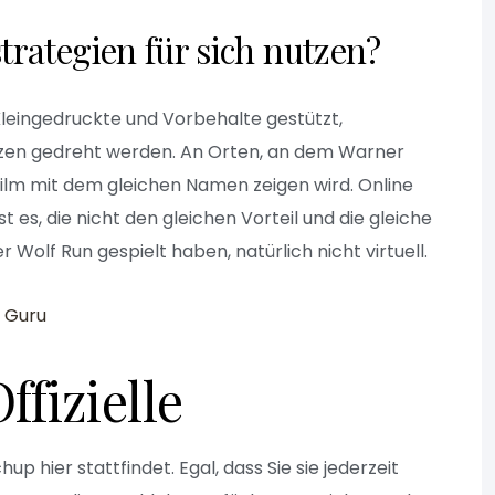
trategien für sich nutzen?
leingedruckte und Vorbehalte gestützt,
alzen gedreht werden. An Orten, an dem Warner
lm mit dem gleichen Namen zeigen wird. Online
t es, die nicht den gleichen Vorteil und die gleiche
 Wolf Run gespielt haben, natürlich nicht virtuell.
o Guru
fizielle
p hier stattfindet. Egal, dass Sie sie jederzeit