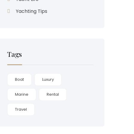
Yachting Tips
Tags
Boat
Luxury
Marine
Rental
Travel