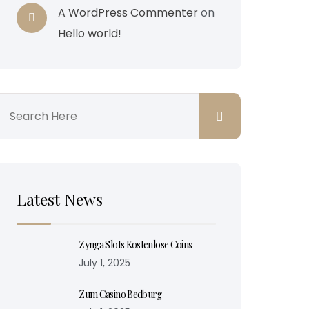
A WordPress Commenter
on
Hello world!
Latest News
Zynga Slots Kostenlose Coins
July 1, 2025
Zum Casino Bedburg